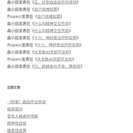
森小田
发表在《
五、达到自由自在的境地
》
森小田
发表在《
自己很难知罪
》
fhopecc
发表在《
自己很难知罪
》
森小田
发表在《
什么叫精神交互作用
》
森小田
发表在《
什么叫精神交互作用
》
森小田
发表在《
十六、神经质治疗的实例
》
fhopecc
发表在《
十六、神经质治疗的实例
》
森小田
发表在《
大多数40天即可治愈
》
fhopecc
发表在《
大多数40天即可治愈
》
森小田
发表在《
六、超越幸与不幸，善和恶
》
近期文章
〔附录〕森田疗法用语
临场苦闷
变态人格者的怪癖
精神性症候
器质性疾患