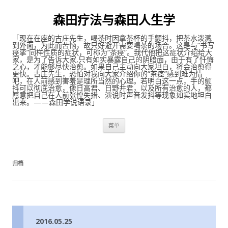
森田疗法与森田人生学
「现在在座的古庄先生，喝茶时因拿茶杯的手颤抖，把茶水泼溅
到外面，为此而苦恼，故只好避开需要喝茶的场合。这是与“书写
痉挛”同样性质的症状，可称为“茶痉”。我代他把这症状介绍给大
家，是为了告诉大家,只有如实暴露自己的阴暗面，由于有了忏悔
之心，才能够尽快治愈。如果自己主动向大家坦白，将会治愈得
更快。古庄先生，恐怕对我向大家介绍你的“茶痉”感到难为情
吧，在人前感到害羞是理所当然的心理。若明白这一点，手的颤
抖可以彻底治愈，像日高君、日野井君，以及所有治愈的人，都
愿意把自己在人前张惶失措、演说时声音发抖等现象如实地坦白
出来。——森田学说语录」
跳至内容
菜单
归档
2016.05.25