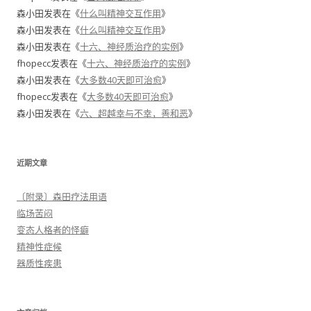
森小田
发表在《
什么叫精神交互作用
》
森小田
发表在《
什么叫精神交互作用
》
森小田
发表在《
十六、神经质治疗的实例
》
fhopecc
发表在《
十六、神经质治疗的实例
》
森小田
发表在《
大多数40天即可治愈
》
fhopecc
发表在《
大多数40天即可治愈
》
森小田
发表在《
六、超越幸与不幸，善和恶
》
近期文章
〔附录〕森田疗法用语
临场苦闷
变态人格者的怪癖
精神性症候
器质性疾患