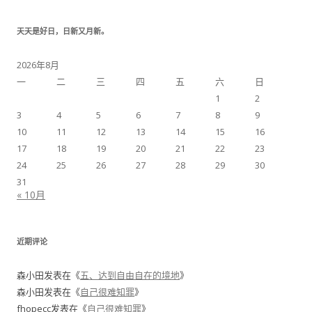
天天是好日，日新又月新。
2026年8月
一
二
三
四
五
六
日
1
2
3
4
5
6
7
8
9
10
11
12
13
14
15
16
17
18
19
20
21
22
23
24
25
26
27
28
29
30
31
« 10月
近期评论
森小田
发表在《
五、达到自由自在的境地
》
森小田
发表在《
自己很难知罪
》
fhopecc
发表在《
自己很难知罪
》