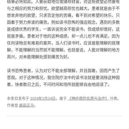
结果必将如此。人要获取地位或储存财富，对这些欲望必然要有
与之相应的努力和担忧。欲望越高担忧也越大。患者就是由于不
想舍弃他的欲望，只求否定他的苦痛，看不到对希望的快乐，只
固着于努力奔波的痛苦。例如读书恐怖的强迫观念，遇到的多数
是成绩优秀的学生，一面诉说完全不能读书，但成绩却很好，这
就是矛盾。患者对于他的这种成绩，却一点儿也不肯满足。因为
任何读物总有难易的差异，当人们读书时，应该是能理解的就理
解，不能理解的当然就不能理解。也就是说，人能对理解的地方
高兴，对未能理解处感到痛苦为好。
读书恐怖患者，认为对它不能全部理解，并且固着，因而产生了
悲观。对于这种情况，我住院疗法中的读书法就是要消除这种固
着，快者数日之后，不问时间和场所就能够自由地阅读了。
本条目发布于
2024年3月24日
。属于
《神经质的实质与治疗》
分类。
作者是
森田正马
。