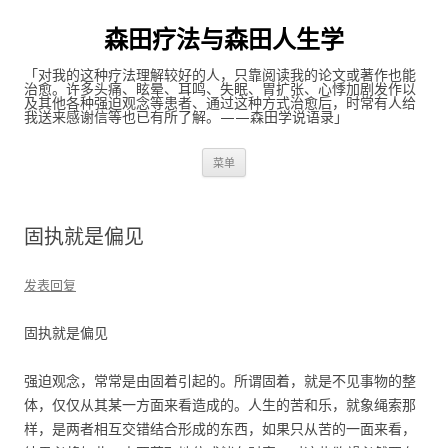
森田疗法与森田人生学
「对我的这种疗法理解较好的人，只靠阅读我的论文或著作也能
治愈。许多头痛、眩晕、耳鸣、失眠、胃扩张、心悸加剧发作以
及其他各种强迫观念等患者、通过这种方式治愈后，时常有人给
我送来感谢信等也已有所了解。——森田学说语录」
跳至内容
菜单
固执就是偏见
发表回复
固执就是偏见
强迫观念，常常是由固着引起的。所谓固着，就是不见事物的整
体，仅仅从其某一方面来看造成的。人生的苦和乐，就象绳索那
样，是两者相互交错结合形成的东西，如果只从苦的一面来看，