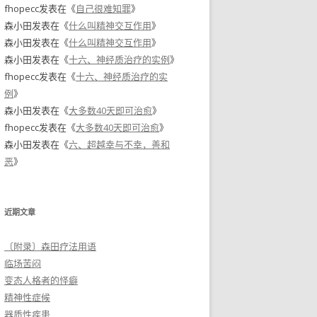
fhopecc
发表在《
自己很难知罪
》
森小田
发表在《
什么叫精神交互作用
》
森小田
发表在《
什么叫精神交互作用
》
森小田
发表在《
十六、神经质治疗的实例
》
fhopecc
发表在《
十六、神经质治疗的实
例
》
森小田
发表在《
大多数40天即可治愈
》
fhopecc
发表在《
大多数40天即可治愈
》
森小田
发表在《
六、超越幸与不幸，善和
恶
》
近期文章
〔附录〕森田疗法用语
临场苦闷
变态人格者的怪癖
精神性症候
器质性疾患