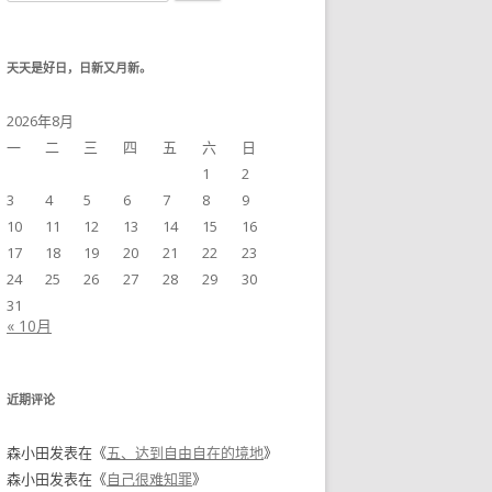
天天是好日，日新又月新。
2026年8月
一
二
三
四
五
六
日
1
2
3
4
5
6
7
8
9
10
11
12
13
14
15
16
17
18
19
20
21
22
23
24
25
26
27
28
29
30
31
« 10月
近期评论
森小田
发表在《
五、达到自由自在的境地
》
森小田
发表在《
自己很难知罪
》