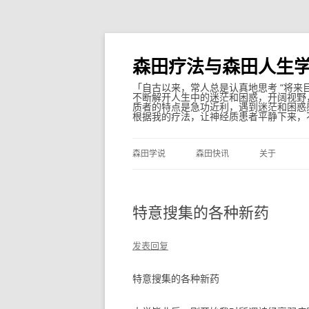
森田疗法与森田人生
「自古以来，常人总是认真地思考 “将来
不断解开人生中的迷茫和困惑，开阔视野
质者的特点是急功近利，遇到迷茫和困惑
根据我的疗法，让神经质患者平静下来，
森田学说
森田快讯
关于
特意搜集的各种新药
发表回复
特意搜集的各种新药