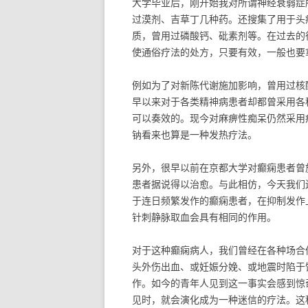
大学毕业后，刚开始我对所谓神经衰弱症
过漠剂、吉草丁几种药。还搜集了用于头
质，曾用过磷酸钙、砒素剂等。在过去的
使通俗疗法的处方，只要有效，一般也要
例如为了对新陈代谢施加影响，曾用过核
早以来对于各类精神病患者却都曾采用各
可以奏效的。现今对麻痹性痴呆仍然采用
钠看来也算是一种发热疗法。
另外，很早以前在京都大学对癫痫患者曾
患者据说得以治愈。与此相仿，今天我们
于连日频繁发作的癫痫患者，在抑制发作
针刺静脉取血会具有相同的作用。
对于这种癫痫病人，我们曾经在各种场合
头外伤出血、或妊娠分娩、或地震时陷于
作。如今的青年人见到这一事实会感到惊
见时，就会演化成为一种迷信的疗法。这