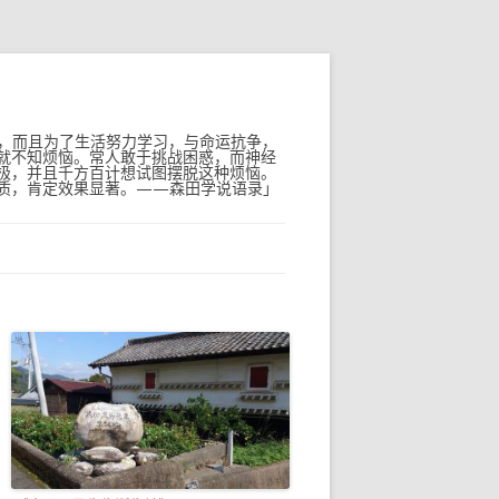
题，而且为了生活努力学习，与命运抗争，
就不知烦恼。常人敢于挑战困惑，而神经
极，并且千方百计想试图摆脱这种烦恼。
质，肯定效果显著。——森田学说语录」