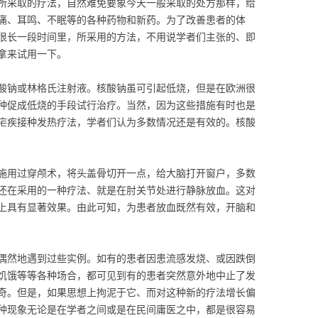
所采取的疗法，自然难免要象今天一般采取的处方那样，给
痛、耳鸣、不眠等的各种药物和新药。为了改善患者的体
很长一段时间里，所采用的方法，不用说学者们主张的、即
拿来试用一下。
酸钠或林格氏注射液。核酸钠虽可引起低烧，但是在欧洲很
种促成低烧的手段试行治疗。当然，因为这些措施有时也是
疟疾接种发热疗法，学者们认为多数情况还是有效的。核酸
施用过穿颅术，将头盖骨切开一点，给大脑打开窗户，多数
还在采用的一种疗法、就是在肘关节处进行静脉放血。这对
上具有显著效果。由此可知，为患者放血既然有效，开脑和
偶然地遇到过些实例。如有的患者因患流感发烧、或因跌倒
饥饿等等各种场合，都可见到有的患者突然意外地中止了发
奇。但是，如果思想上拘泥于它、而对这种新的疗法增长偏
种现象无论是在学者之间或是在民间庸医之中，都是很容易