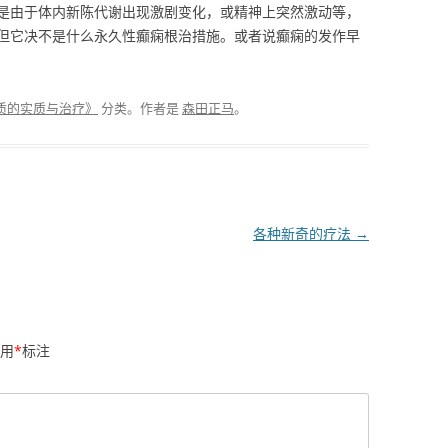
是由于体内新陈代谢出现激剧变化，或精神上突然激动等，
但它决不是什么永久性癫痫根治措施。或者说癫痫的发作早
质的实质与治疗》
分类。
作者是
森田正马
。
各种新奇的疗法
→
用
*
标注