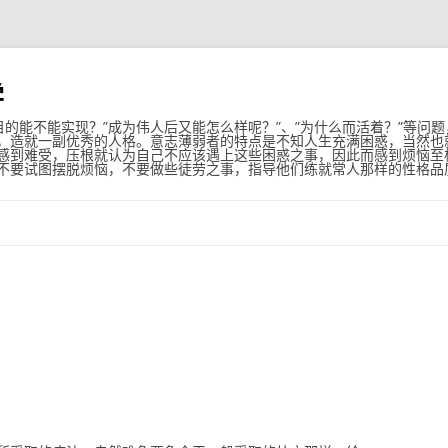
学
目的能不能实现？”成为伟人后又能怎么样呢？”、”为什么而活着？”等问
，造就一副优秀的人格。意志薄弱者的特点是不知人生充满困惑，当然也
感到难受，压根就认为自己不应该遇上这些困惑之事，因此而感到烦恼至
不要试图摆脱烦恼，不要做些徒劳之事，指导他们练就常人那样的性格品
跳至内容