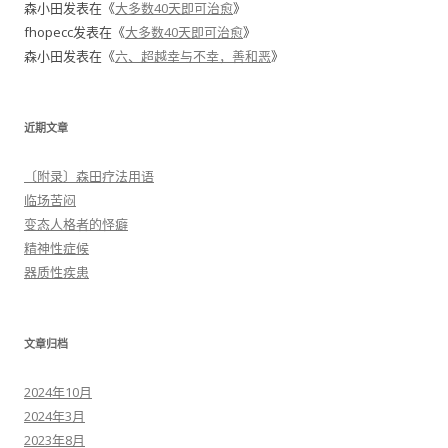
森小田
发表在《
大多数40天即可治愈
》
fhopecc
发表在《
大多数40天即可治愈
》
森小田
发表在《
六、超越幸与不幸，善和恶
》
近期文章
〔附录〕森田疗法用语
临场苦闷
变态人格者的怪癖
精神性症候
器质性疾患
文章归档
2024年10月
2024年3月
2023年8月