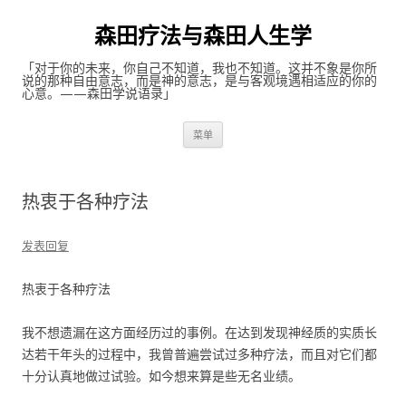
森田疗法与森田人生学
「对于你的未来，你自己不知道，我也不知道。这并不象是你所
说的那种自由意志，而是神的意志，是与客观境遇相适应的你的
心意。——森田学说语录」
跳至内容
菜单
热衷于各种疗法
发表回复
热衷于各种疗法
我不想遗漏在这方面经历过的事例。在达到发现神经质的实质长
达若干年头的过程中，我曾普遍尝试过多种疗法，而且对它们都
十分认真地做过试验。如今想来算是些无名业绩。