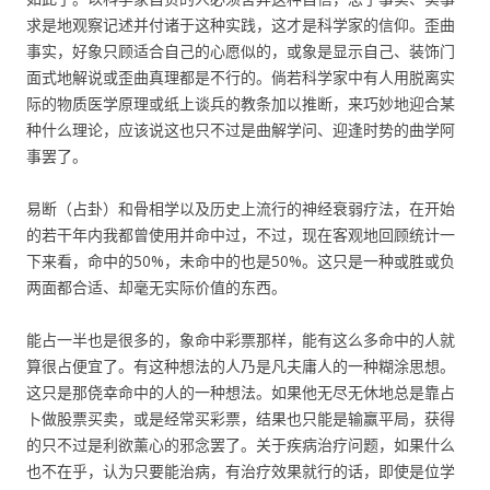
求是地观察记述并付诸于这种实践，这才是科学家的信仰。歪曲
事实，好象只顾适合自己的心愿似的，或象是显示自己、装饰门
面式地解说或歪曲真理都是不行的。倘若科学家中有人用脱离实
际的物质医学原理或纸上谈兵的教条加以推断，来巧妙地迎合某
种什么理论，应该说这也只不过是曲解学问、迎逢时势的曲学阿
事罢了。
易断（占卦）和骨相学以及历史上流行的神经衰弱疗法，在开始
的若干年内我都曾使用并命中过，不过，现在客观地回顾统计一
下来看，命中的50%，未命中的也是50%。这只是一种或胜或负
两面都合适、却毫无实际价值的东西。
能占一半也是很多的，象命中彩票那样，能有这么多命中的人就
算很占便宜了。有这种想法的人乃是凡夫庸人的一种糊涂思想。
这只是那侥幸命中的人的一种想法。如果他无尽无休地总是靠占
卜做股票买卖，或是经常买彩票，结果也只能是输赢平局，获得
的只不过是利欲薰心的邪念罢了。关于疾病治疗问题，如果什么
也不在乎，认为只要能治病，有治疗效果就行的话，即使是位学