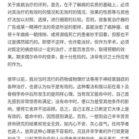
关于疾病治疗的评判，首先，在不了解病的实质的基础上，必须
对其治疗的有效时的情况和无效时的情况、效果的性质等与其他
疗法加以对照、选择，进行细密的比较。否则，就象氧治疗器的
广告或某一精神疗法的奇迹所说的那样，虽能治愈了癌肿瘤、或
将十年痼疾一朝排除、或将濒临死亡的患者妙手回春，但那也不
过是偶然碰巧的。即使不这样，也许能治好。但作为学术，必须
对既定的病症经过一定的治疗，才能百发百中，取得预期的效
果。期求偶尔命中的侥幸，是十分危险的。决非有识之士所应有
的作为。
很早以前，我对当时流行的药物或物理疗法等用于神经衰弱症的
各种治疗，也曾认为似乎是有效的。这种看法和我以前在易卜及
骨相学命中后所发生的是同样心理。当有效又能命中时，自己首
先感到非常惊奇和满足；没有命中时，便以为是受其他条件的影
响，便将它舍弃不加返顾。总之，自己主观上已断定它大体上是
有效的、能命中的，因而感到满足。否则，一想到自己辛辛苦苦
拼命研究的结果却完全无效，就内心不安、灰心丧气。任何学者
也是人，放弃这种心理是不容易的。况且并非学者的外行就更是
如此了。以科学家自负的人必须舍弃这种自信，忠于事实、实事