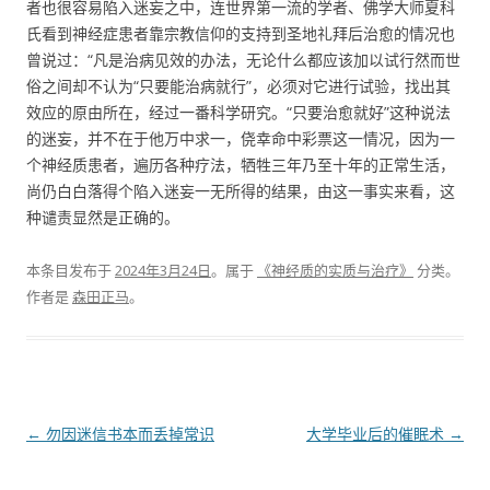
者也很容易陷入迷妄之中，连世界第一流的学者、佛学大师夏科
氏看到神经症患者靠宗教信仰的支持到圣地礼拜后治愈的情况也
曾说过：“凡是治病见效的办法，无论什么都应该加以试行然而世
俗之间却不认为“只要能治病就行”，必须对它进行试验，找出其
效应的原由所在，经过一番科学研究。“只要治愈就好”这种说法
的迷妄，并不在于他万中求一，侥幸命中彩票这一情况，因为一
个神经质患者，遍历各种疗法，牺牲三年乃至十年的正常生活，
尚仍白白落得个陷入迷妄一无所得的结果，由这一事实来看，这
种谴责显然是正确的。
本条目发布于
2024年3月24日
。属于
《神经质的实质与治疗》
分类。
作者是
森田正马
。
文章导航
←
勿因迷信书本而丢掉常识
大学毕业后的催眠术
→