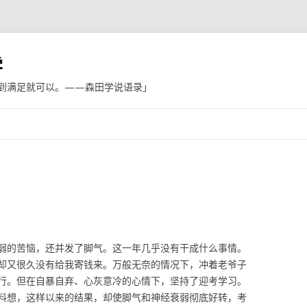
学
到满足就可以。——森田学说语录」
跳至内容
弱的苦恼，还并发了脚气。这一年几乎没有干成什么事情。
却又很久没有给我寄钱来。万般无奈的情况下，冲着老爷子
行。但在自暴自弃、心灰意冷的心情下，坚持了迎考学习。
料想，这样以来的结果，却使脚气和神经衰弱彻底好转，考