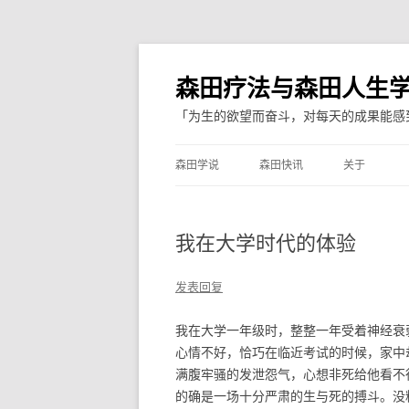
森田疗法与森田人生
「为生的欲望而奋斗，对每天的成果能感
森田学说
森田快讯
关于
我在大学时代的体验
发表回复
我在大学一年级时，整整一年受着神经衰
心情不好，恰巧在临近考试的时候，家中
满腹牢骚的发泄怨气，心想非死给他看不
的确是一场十分严肃的生与死的搏斗。没