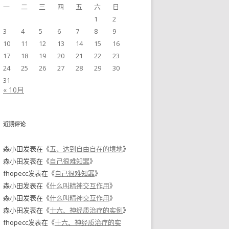
一
二
三
四
五
六
日
1
2
3
4
5
6
7
8
9
10
11
12
13
14
15
16
17
18
19
20
21
22
23
24
25
26
27
28
29
30
31
« 10月
近期评论
森小田
发表在《
五、达到自由自在的境地
》
森小田
发表在《
自己很难知罪
》
fhopecc
发表在《
自己很难知罪
》
森小田
发表在《
什么叫精神交互作用
》
森小田
发表在《
什么叫精神交互作用
》
森小田
发表在《
十六、神经质治疗的实例
》
fhopecc
发表在《
十六、神经质治疗的实