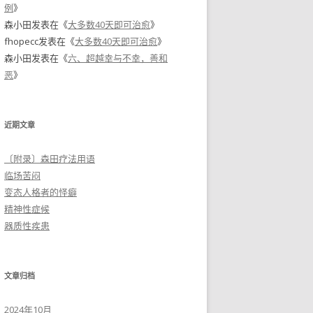
例
》
森小田
发表在《
大多数40天即可治愈
》
fhopecc
发表在《
大多数40天即可治愈
》
森小田
发表在《
六、超越幸与不幸，善和
恶
》
近期文章
〔附录〕森田疗法用语
临场苦闷
变态人格者的怪癖
精神性症候
器质性疾患
文章归档
2024年10月