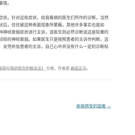
事情。
症状。针对这些症状，给我看病的医生们所作的诊断，当然
状后，往往被这种表面现象所蒙蔽。其他许多事实也是如
种神经衰弱症状进行主诉，该医生则必然诊断说这是较重的
较轻的神经衰弱。如果医生只是按照患者的主诉作判断，这
，全凭听信患者的主诉，自己心中并没有什么一定的诊断标
衰弱与强迫观念的根治法》
分类。
作者是
森田正马
。
疾病感受的固着
→