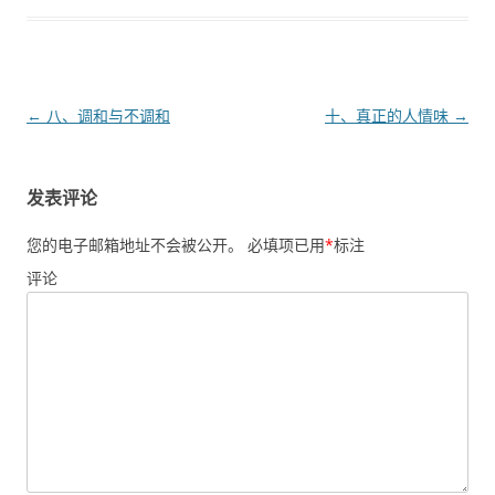
文章导航
←
八、调和与不调和
十、真正的人情味
→
发表评论
您的电子邮箱地址不会被公开。
必填项已用
*
标注
评论