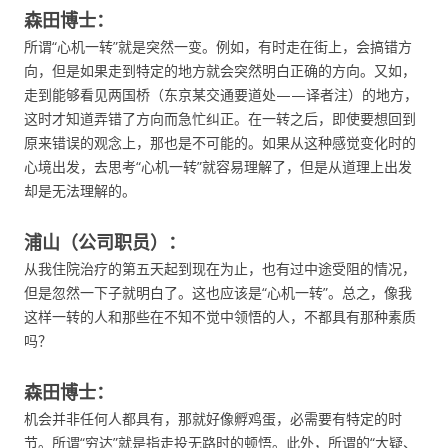
森田博士：
所谓“心机一转”就是突然一变。例如，有时走在街上，会搞错方
向，但是如果走到特定的地方就会突然明白正确的方向。又如，
走到能够看见两国桥（东京某交通要道处——译者注）的地方，
这时才知道弄错了方向而急忙纠正。在一转之后，即使要想回到
原来错误的观念上，那也是不可能的。如果从这种感觉变化时的
心境出发，去思考“心机一转”就容易理解了，但是从道理上出发
却是无法理解的。
浦山（公司职员）：
从我住院治疗的第五天起到现在为止，也有过中途受阻的情况，
但是忽然一下子就明白了。这也应该是“心机一转”。总之，像我
这样一转的人和那些在不知不觉中领悟的人，不都具有那种素质
吗？
森田博士：
机会并非任何人都具有，那就好像孵鸡蛋，必需要有特定的时
节。所谓“穷达”就是指走投无路时的顿悟。此外，所谓的“大疑、