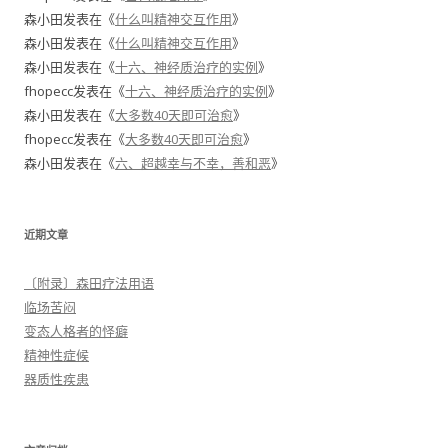
森小田
发表在《
什么叫精神交互作用
》
森小田
发表在《
什么叫精神交互作用
》
森小田
发表在《
十六、神经质治疗的实例
》
fhopecc
发表在《
十六、神经质治疗的实例
》
森小田
发表在《
大多数40天即可治愈
》
fhopecc
发表在《
大多数40天即可治愈
》
森小田
发表在《
六、超越幸与不幸，善和恶
》
近期文章
〔附录〕森田疗法用语
临场苦闷
变态人格者的怪癖
精神性症候
器质性疾患