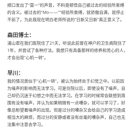
顺口发出了“莫一”的声音，不料竟顿悟自己被过去的经验所束缚
的含义。被过去的“Mo——””经验所束缚，就骄傲自满，就停止
不前了。为此我现在明白老师所说的“日新又日新”真正意义了。
森田博士：
浦山君在我们医院住了21天，听说此前曾在神户的卫生病院住了
1年，并尝试了各种疗法。我想只有具备那样的修养和苦心的人，
才会出现“心机一转”。
早川：
我的情况类似于“心机一转”，被认为始终处于幻觉之中。以前因
为噪声的影响而无法学习。可是住院以后，即使没有了噪声，自
己却仍沉迷于幻想之中而无法学习。在学习的时候常会联想到周
围有没有噪声，并认为如果稍微有一点嘈杂，就可以学习了，好
像总盼望着噪声的出现。但是过分的嘈杂又会给自己的学习造成
相当大的麻烦，而过分的安静或者没有丝毫的嘈杂声，自己也无
法集中注意去学习。