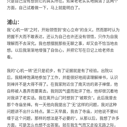
只是自己没有想到它的真实所在。如果老老实实地搞清了这两个
方面，自己试着做一下，马上就能明白了。
浦山：
我“心机一转”之时，开始领悟到“安心立命”的含义。然而那时认为
把握不大而不敢表达，还认为自己也许还没有领悟，只作为自我
理解而不去深究。我也想摆脱那些无聊之事，却又会不恰当地去
想。以后我渐渐地增强了自信心，并把它写在日记上给老师去
看。
我的“心机一转”还只是初步，有了证据就是有了经验。出院以
后，我精神饱满地参加了工作，并能很好地阅读理解禅书，认识
到禅并不是大得不得了。在我家附近住了南天坊的弟子禅僧，他
自称被人愚弄而要离去。我则因气盛而批评了他，他却很沉着地
对我讲了老实话。我在离开山门时想到了“被欺负”。此后我曾去
那个寺庙坐禅。有一天他向我提出了“无”这样的问题，我对这种
问题讲不出什么特点。第二天早晨，我去了寺庙，对他说不要纠
缠于这个问题，那样的想法是不必要的”。从那以后，我想了许多
方面，可是怎么也想不出答案。就在我生气而又走投无路之际，