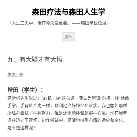
森田疗法与森田人生学
「人生三天中，活在今天最重要。——森田学说语录」
跳至内容
菜单
九、有大疑才有大悟
发表回复
增田（学生）：
经常听先生说过：“心机一转”这句话。我认为所谓“心机一转”就像
手掌、手背转个向一样，顺利地治好神经症症状。我也想如那样
所述并尝试了种种努力，但是还未能体验到那种心境。现在我考
虑在边处于迷惘、边作尝试中，逐渐地得到心情的适应和变化，
是不是这样呢？