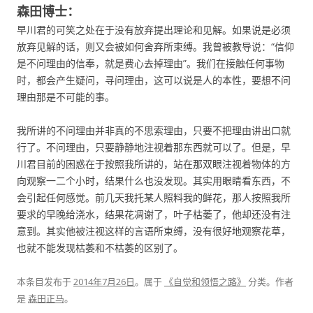
森田博士：
早川君的可笑之处在于没有放弃提出理论和见解。如果说是必须
放弃见解的话，则又会被如何舍弃所束缚。我曾被教导说：“信仰
是不问理由的信奉，就是费心去掉理由”。我们在接触任何事物
时，都会产生疑问，寻问理由，这可以说是人的本性，要想不问
理由那是不可能的事。
我所讲的不问理由并非真的不思索理由，只要不把理由讲出口就
行了。不问理由，只要静静地注视着那东西就可以了。但是，早
川君目前的困惑在于按照我所讲的，站在那双眼注视着物体的方
向观察一二个小时，结果什么也没发现。其实用眼睛看东西，不
会引起任何感觉。前几天我托某人照料我的鲜花，那人按照我所
要求的早晚给浇水，结果花凋谢了，叶子枯萎了，他却还没有注
意到。其实他被注视这样的言语所束缚，没有很好地观察花草，
也就不能发现枯萎和不枯萎的区别了。
本条目发布于
2014年7月26日
。属于
《自觉和领悟之路》
分类。
作者
是
森田正马
。