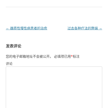
文章导航
←
器质性慢性病患者的治愈
过去各种疗法的弊端
→
发表评论
您的电子邮箱地址不会被公开。
必填项已用
*
标注
评论