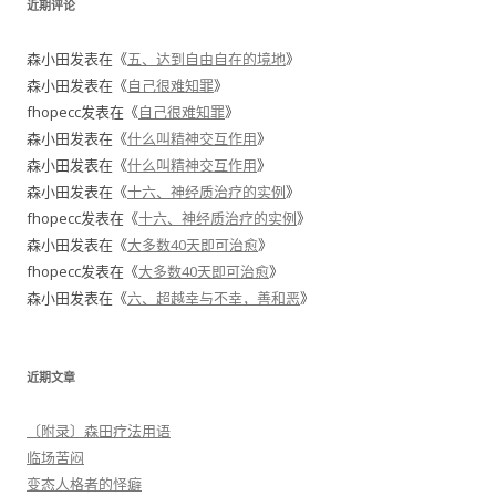
近期评论
森小田
发表在《
五、达到自由自在的境地
》
森小田
发表在《
自己很难知罪
》
fhopecc
发表在《
自己很难知罪
》
森小田
发表在《
什么叫精神交互作用
》
森小田
发表在《
什么叫精神交互作用
》
森小田
发表在《
十六、神经质治疗的实例
》
fhopecc
发表在《
十六、神经质治疗的实例
》
森小田
发表在《
大多数40天即可治愈
》
fhopecc
发表在《
大多数40天即可治愈
》
森小田
发表在《
六、超越幸与不幸，善和恶
》
近期文章
〔附录〕森田疗法用语
临场苦闷
变态人格者的怪癖