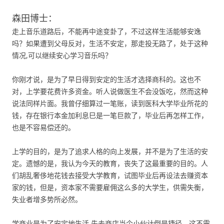
森田博士：
走上音乐道路后，不能再中途变卦了，不过这样生活能够安逸
吗？如果遭到父母反对，生活不安定，那走投无路了，处于这种
情况,可以继续安心学习音乐吗？
你刚才说，是为了早日得到安定的生活才选择商科的。这也不
对，上学要花费许多资金。听人说做医生不会没饭吃，然而这种
说法同样片面。我曾仔细算过一笔账，读到医科大学毕业所花的
钱，存在银行本金加利息巳是一笔巨款了，毕业后再怎样工作，
也是不容易偿还的。
上学的目的，是为了追求人格的向上发展，并不是为了生活的安
定。遗憾的是，我认为今天的教育，丧失了这最重要的目的。人
们胡乱奢侈地花钱去接受大学教育，试图毕业后再设法去赚资本
家的钱，但是，资本家不需要雇佣这么多的大学生，供需失衡，
失业者增多势所必然。
学商业是为了安定地生活,先去商店当个小伙计倒是捷径，这不需