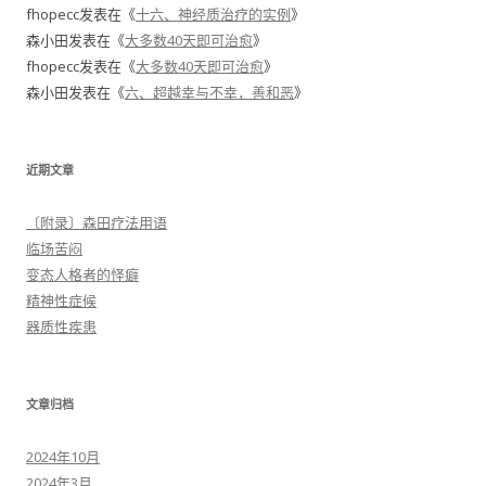
fhopecc
发表在《
十六、神经质治疗的实例
》
森小田
发表在《
大多数40天即可治愈
》
fhopecc
发表在《
大多数40天即可治愈
》
森小田
发表在《
六、超越幸与不幸，善和恶
》
近期文章
〔附录〕森田疗法用语
临场苦闷
变态人格者的怪癖
精神性症候
器质性疾患
文章归档
2024年10月
2024年3月