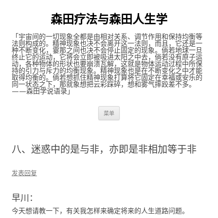
森田疗法与森田人生学
「宇宙间的一切现象全都是由相对关系、调节作用和保持均衡等
法则构成的。精神现象也决不会离开这一法则，而且，它还是一
种不断变化，霎那之间也决不会停止固定的现象。倘若地球一旦
终止它的运动，它将会立即被吸进太阳之中去，倘若没有原子运
动，各种物体的形状也要崩溃瓦解，这就是物体运动过程中所保
持的引力与斥力的均衡现象。精神现象也是在不断变化之中才能
取得均衡的。倘若想抓住精神现象打算将它固定在幸福或安乐的
同一状态之下，那就象想把云彩踩碎，想和雾气摔跤差不多。
——森田学说语录」
跳至内容
菜单
八、迷惑中的是与非，亦即是非相加等于非
发表回复
早川：
今天想请教一下，有关我怎样来确定将来的人生道路问题。