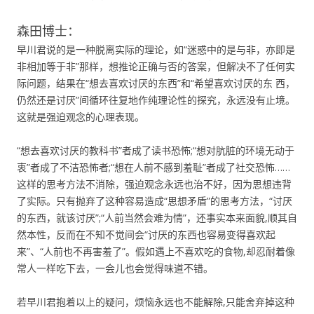
森田博士：
早川君说的是一种脱离实际的理论，如“迷惑中的是与非，亦即是
非相加等于非”那样，想推论正确与否的答案，但解决不了任何实
际问题，结果在“想去喜欢讨厌的东西”和“希望喜欢讨厌的东 西，
仍然还是讨厌”间循环往复地作纯理论性的探究，永远没有止境。
这就是强迫观念的心理表现。
“想去喜欢讨厌的教科书”者成了读书恐怖;“想对肮脏的环境无动于
衷”者成了不洁恐怖者;“想在人前不感到羞耻”者成了社交恐怖……
这样的思考方法不消除，强迫观念永远也治不好，因为思想违背
了实际。只有抛弃了这种容易造成“思想矛盾”的思考方法，“讨厌
的东西，就该讨厌”;“人前当然会难为情”，还事实本来面貌,顺其自
然本性，反而在不知不觉间会“讨厌的东西也容易变得喜欢起
来”、“人前也不再害羞了”。假如遇上不喜欢吃的食物,却忍耐着像
常人一样吃下去，一会儿也会觉得味道不错。
若早川君抱着以上的疑问，烦恼永远也不能解除,只能舍弃掉这种