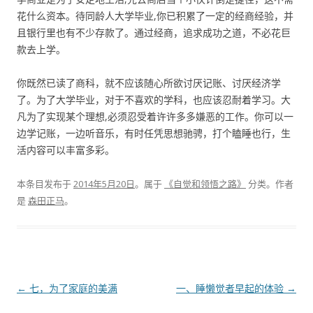
花什么资本。待同龄人大学毕业,你已积累了一定的经商经验，并
且银行里也有不少存款了。通过经商，追求成功之道，不必花巨
款去上学。
你既然已读了商科，就不应该随心所欲讨厌记账、讨厌经济学
了。为了大学毕业，对于不喜欢的学科，也应该忍耐着学习。大
凡为了实现某个理想,必须忍受着许许多多嫌恶的工作。你可以一
边学记账，一边听音乐，有时任凭思想驰骋，打个瞌睡也行，生
活内容可以丰富多彩。
本条目发布于
2014年5月20日
。属于
《自觉和领悟之路》
分类。
作者
是
森田正马
。
文章导航
←
七，为了家庭的美满
一、睡懒觉者早起的体验
→