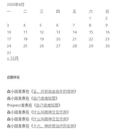
2026年8月
一
二
三
四
五
六
日
1
2
3
4
5
6
7
8
9
10
11
12
13
14
15
16
17
18
19
20
21
22
23
24
25
26
27
28
29
30
31
« 10月
近期评论
森小田
发表在《
五、达到自由自在的境地
》
森小田
发表在《
自己很难知罪
》
fhopecc
发表在《
自己很难知罪
》
森小田
发表在《
什么叫精神交互作用
》
森小田
发表在《
什么叫精神交互作用
》
森小田
发表在《
十六、神经质治疗的实例
》