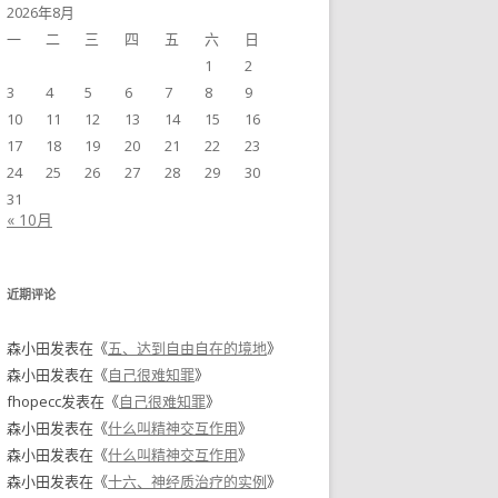
2026年8月
一
二
三
四
五
六
日
1
2
3
4
5
6
7
8
9
10
11
12
13
14
15
16
17
18
19
20
21
22
23
24
25
26
27
28
29
30
31
« 10月
近期评论
森小田
发表在《
五、达到自由自在的境地
》
森小田
发表在《
自己很难知罪
》
fhopecc
发表在《
自己很难知罪
》
森小田
发表在《
什么叫精神交互作用
》
森小田
发表在《
什么叫精神交互作用
》
森小田
发表在《
十六、神经质治疗的实例
》