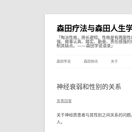
森田疗法与森田人生
「陶冶性格，扬长避短。性格是有两面性
强、做事认真、踏实、勤奋、责任感强的
制其缺点。——森田学说语录」
森田学说
森田快讯
关于
神经衰弱和性别的关系
发表回复
关于神经质患者与其性别之间关系的问题。
人。