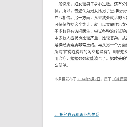
一般说来，妇女较男子身心过敏。还有分
状。所以，普遍认为妇女比男子患神经衰
立即相信。另一方面，从来我处就诊的人
可仅仅依据这个统计，就可以立即作出女
子多数具有访问医生、尝试各种治疗试验
中多数人症状也比较严重，比较复杂。从
是神经质素质非常重的。再从另一个方面
所谓“忙得连得病的闲空也没有”。即使
用治疗，勉勉强强就能凑合了。据欧美的
么简单。
本条目发布于
2014年9月7日
。属于
《神经衰
文章导航
←
神经衰弱和职业的关系