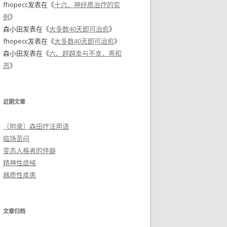
fhopecc
发表在《
十六、神经质治疗的实
例
》
森小田
发表在《
大多数40天即可治愈
》
fhopecc
发表在《
大多数40天即可治愈
》
森小田
发表在《
六、超越幸与不幸，善和
恶
》
近期文章
〔附录〕森田疗法用语
临场苦闷
变态人格者的怪癖
精神性症候
器质性疾患
文章归档