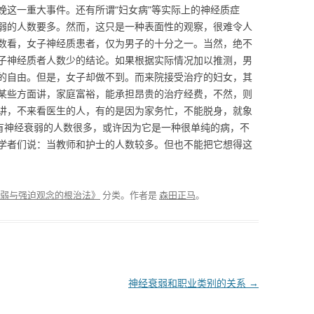
娩这一重大事件。还有所谓“妇女病”等实际上的神经质症
弱的人数要多。然而，这只是一种表面性的观察，很难令人
数看，女子神经质患者，仅为男子的十分之一。当然，绝不
子神经质者人数少的结论。如果根据实际情况加以推测，男
的自由。但是，女子却做不到。而来院接受治疗的妇女，其
某些方面讲，家庭富裕，能承担昂贵的治疗经费，不然，则
讲，不来看医生的人，有的是因为家务忙，不能脱身，就象
患有神经衰弱的人数很多，或许因为它是一种很单纯的病，不
学者们说：当教师和护士的人数较多。但也不能把它想得这
弱与强迫观念的根治法》
分类。
作者是
森田正马
。
神经衰弱和职业类别的关系
→