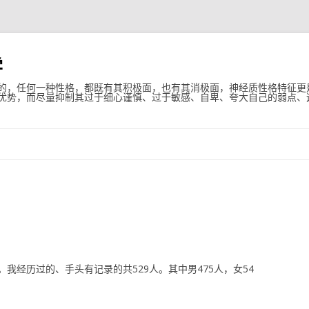
学
的，任何一种性格，都既有其积极面，也有其消极面，神经质性格特征更
优势，而尽量抑制其过于细心谨慎、过于敏感、自卑、夸大自己的弱点、
跳至内容
我经历过的、手头有记录的共529人。其中男475人，女54