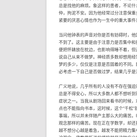
总是找他的麻烦。象这样的患者，不论什
仲，拘泥不安。因为他经常过分注意保重
紧要的厌恶心情也作为一生中的重大事件
当问他钟表的声音对你是否有妨碍时，他
不到了。这主要是由于注意力是否集中和
便把怀錶放在枕边，也影响得睡不着，但
说自己从来不做梦。神经质多数却想用经
梦的多少，仅仅是注意是否固着的不同。
必考虑一下自己是否做过梦，结果几乎是
广义地说，几乎所有的人没有不存在强迫
总是不得安心，所以大多数人都不想听到
症状之一。当我从剧场回来看书的时候，戏
点也不能指向书本，这时候，这个“千松”
事端，所以并未伴随产主那么大的痛苦。
观念那样的痛苦。现在正在学数学，却还
越不想分心越是着急，越发不能把精力集