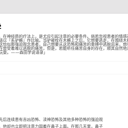
学
，在神经质的疗法上，是尤应引起注意的必要条件。倘若忽视患者的情感
语以『系驴橛』作比喻。当驴被栓在木橛上之后，它想要逃走，在围绕木
这恰似那强迫观念患者，自己想要从这恐怖和痛苦的束缚中逃脱出来，想
在尝受着难以逃脱的痛苦，但是，若能听任痛苦自身的存在，顺其自然地
玩耍。——森田学说语录」
跳至内容
先后连续患有吉凶恐怖、渎神恐怖及其他多种恐怖的强迫观
，他却也立即把注意力固着在鼻子上面。在那几天里，鼻子