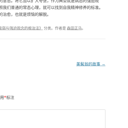
的意思。将它加以扩大夸张，作为典型就是病态的强迫观
照我们普通的常态心理，就可以找到自我精神修养的标准。
的治愈，也就是烦恼的解脱。
衰弱与强迫观念的根治法》
分类。
作者是
森田正马
。
美髯翁的故事
→
用
*
标注