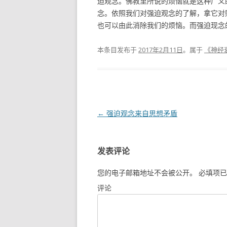
迫观念。佛教里所说的烦恼就是这种广义
念。依照我们对强迫观念的了解，拿它对
也可以由此消除我们的烦恼。而强迫现念
本条目发布于
2017年2月11日
。属于
《神经
文章导航
←
强迫观念来自思想矛盾
发表评论
您的电子邮箱地址不会被公开。
必填项已
评论