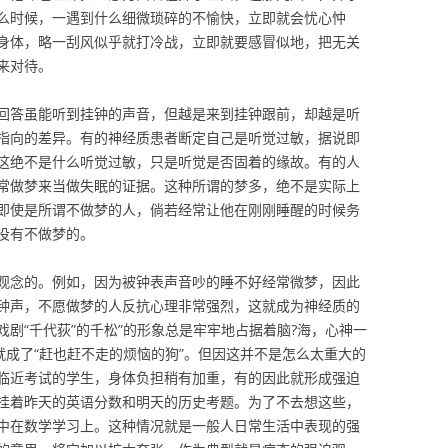
么时候，一遇到什么细微琐碎的不愉快，立即就会忧心忡
身体，略一刮风似乎就打冷战，立即就要感冒似地，把无关
来对待。
回答虽能听到挂钟的声音，但越是来到挂钟跟前，却越是听
指向的差异。有的神经质患者断定自己是听觉过敏，据说即
这绝不是什么听觉过敏，只是听觉是否固着的缘故。有的人
常做梦来当做失眠的证据。这种所谓的梦多，绝不是实际上
即使是所谓不做梦的人，倘若经常让他在刚刚睡醒的时候务
没有不做梦的。
观念的。例如，因为被钟表声音吵的睡不好经常微梦，因此
钟声，不愿做梦的人反抗心理非常强烈，这就成为神经质的
剧“千代荻”的千松”的形象总是牢牢地占据着脑?海，心神一
就成了“赶也赶不走的烦恼的狗”。但因这并不是怎么太重大的
临近考试的学生，身体负担稍有加重，有的因此就形成强迫
挂着昨天的英语分数和明天的历史考题。为了不去想这些，
中在数学学习上。这种情况就是一般人日常生活中表现的强