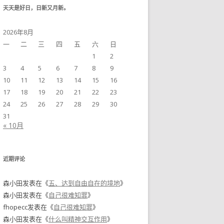
天天是好日，日新又月新。
2026年8月
一
二
三
四
五
六
日
1
2
3
4
5
6
7
8
9
10
11
12
13
14
15
16
17
18
19
20
21
22
23
24
25
26
27
28
29
30
31
« 10月
近期评论
森小田
发表在《
五、达到自由自在的境地
》
森小田
发表在《
自己很难知罪
》
fhopecc
发表在《
自己很难知罪
》
森小田
发表在《
什么叫精神交互作用
》