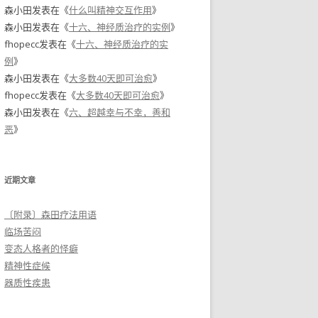
森小田
发表在《
什么叫精神交互作用
》
森小田
发表在《
十六、神经质治疗的实例
》
fhopecc
发表在《
十六、神经质治疗的实
例
》
森小田
发表在《
大多数40天即可治愈
》
fhopecc
发表在《
大多数40天即可治愈
》
森小田
发表在《
六、超越幸与不幸，善和
恶
》
近期文章
〔附录〕森田疗法用语
临场苦闷
变态人格者的怪癖
精神性症候
器质性疾患