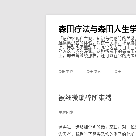
森田疗法与森田人生
「这种客观和主观、知识与情感等的关系
越远离患者的体验。对这一关系，禅家佛
上，连动也不能动了，完全失去了自由。
陷入这苦闷的深渊。这种情况下的患者虽
上，却未曾缠绕那样，还可以在它的周围
森田学说
森田快讯
关于
被细微琐碎所束缚
发表回复
倘再进一步略加说明的话，某日，对一位
念患者，我列举了鼻尖恐怖的例子给他听