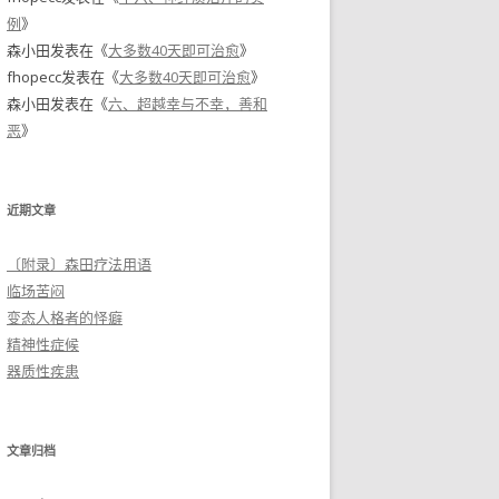
例
》
森小田
发表在《
大多数40天即可治愈
》
fhopecc
发表在《
大多数40天即可治愈
》
森小田
发表在《
六、超越幸与不幸，善和
恶
》
近期文章
〔附录〕森田疗法用语
临场苦闷
变态人格者的怪癖
精神性症候
器质性疾患
文章归档