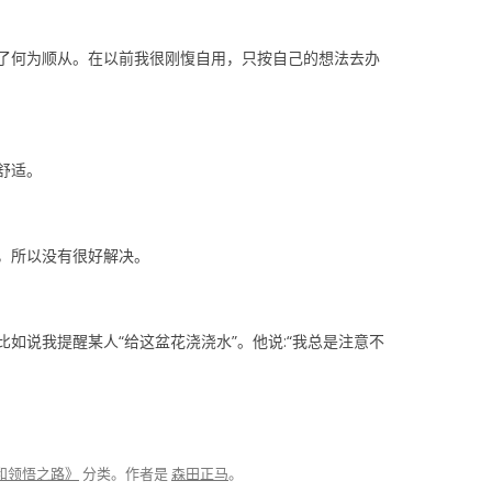
了何为顺从。在以前我很刚愎自用，只按自己的想法去办
舒适。
，所以没有很好解决。
如说我提醒某人“给这盆花浇浇水”。他说:“我总是注意不
和领悟之路》
分类。
作者是
森田正马
。