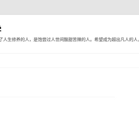
学
了人生修养的人，是饱尝过人世间酸甜苦辣的人。希望成为超出凡人的人
跳至内容