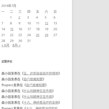
2014年7月
一
二
三
四
五
六
日
1
2
3
4
5
6
7
8
9
10
11
12
13
14
15
16
17
18
19
20
21
22
23
24
25
26
27
28
29
30
31
« 6月
8月 »
近期评论
森小田
发表在《
五、达到自由自在的境地
》
森小田
发表在《
自己很难知罪
》
fhopecc
发表在《
自己很难知罪
》
森小田
发表在《
什么叫精神交互作用
》
森小田
发表在《
什么叫精神交互作用
》
森小田
发表在《
十六、神经质治疗的实例
》
fhopecc
发表在《
十六、神经质治疗的实