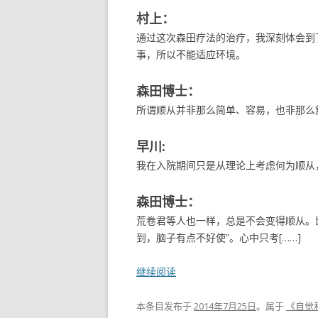
村上：
通过这次森田疗法的治疗，我深刻体会到
事，所以不能适应环境。
森田博士：
所谓顺从并非那么简单、容易，也非那么
早川:
我在入院期间只是从理论上考虑何为顺从
森田博士：
荒卷君等人也一样，总是不会变得顺从。比
到，脑子有点不好使”。心中只考[……]
继续阅读
本条目发布于
2014年7月25日
。属于
《自觉