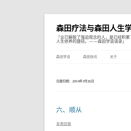
森田疗法与森田人生
「业已解脱了强迫观念的人，是已经积累
人生修养的捷径。——森田学说语录」
森田学说
森田快讯
关于
日度归档：
2014年7月25日
六、顺从
发表回复