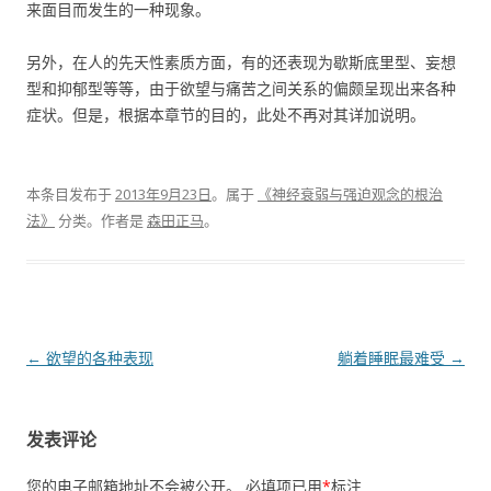
来面目而发生的一种现象。
另外，在人的先天性素质方面，有的还表现为歇斯底里型、妄想
型和抑郁型等等，由于欲望与痛苦之间关系的偏颇呈现出来各种
症状。但是，根据本章节的目的，此处不再对其详加说明。
本条目发布于
2013年9月23日
。属于
《神经衰弱与强迫观念的根治
法》
分类。
作者是
森田正马
。
文章导航
←
欲望的各种表现
躺着睡眠最难受
→
发表评论
您的电子邮箱地址不会被公开。
必填项已用
*
标注