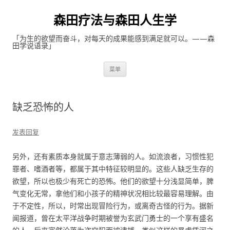
森田疗法与森田人生学
「为生的欲望而奋斗，对每天的成果能感到满足就可以。——森
田学说语录」
跳至内容
菜单
缺乏恐怖的人
发表回复
另外，还有素质本身就属于意志薄弱的人。如流浪者，习惯性犯
罪者、嗜酒者等，都属于其中特征较明显的。这些人缺乏生存的
欲望，所以也极少有死亡的恐怖。他们的欲望十分浅显简单，脾
气变化无常，拿他们和小孩子的精神状况相比较最容易理解。由
于不定性，所以，时常出现冒险行为，或离奇古怪的行为。据新
闻报道，曾在太平洋战争时期被誉为玄武门勇士的一个享有盛名