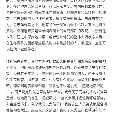
的人，后来寛然沦落为盗窃犯而被逮捕。类似这样的暴虎凭河之
勇，在这种意志薄弱者身上可以常常看到。象凶恶的罪犯那样，
虽也常常表现出坦然面向死亡的蛮勇，但却没有什么精神上的冲
突。意志强健的人或神经质者，很少有破罐破摔、自暴自弃的行
为。意志薄弱者之中，也有的乍一见智力似乎优越，甚至是诡计
多端。然而这都只是些单纯表面上的或局部性的表现，并没有在
人生过程之中深刻地扎根，或者说从他们的整体生活状态来看，
在生存竞争方面都是些抵抗能力非常虚弱的人。根据这一点则可
以把他叫做低能者。
精神病患者中，其他方面占比数最大的是青年期发病最多的精神
分裂症。他们呈现出许多精神异常的现象，逐渐失去了生存的欲
望。经过若干年之后，终将成为一个所谓痴呆的人，由于没有什
么生存欲望，即使患了病，也没有什么忧虑。面临危险也泰然自
若。即使因地震墙壁倒塌，顶多也不过是说句：“这场地震很厉
害”。而且说完后就在室内静坐起来。或者属于同样病症的兴奋型
患者，趁地震的发生，逞威风说：“这么点事儿还值得吓成那样，
和坐船差不多，我早就习以为然了！”我给这些人玩笑式地起名叫
假性彻底大悟。或者说，这是由于丧失了人类生存欲望原有的本