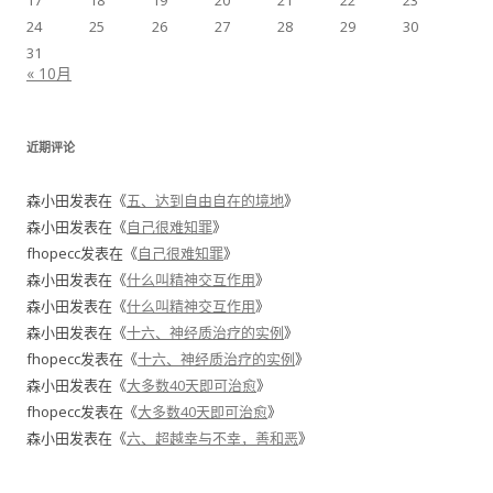
17
18
19
20
21
22
23
24
25
26
27
28
29
30
31
« 10月
近期评论
森小田
发表在《
五、达到自由自在的境地
》
森小田
发表在《
自己很难知罪
》
fhopecc
发表在《
自己很难知罪
》
森小田
发表在《
什么叫精神交互作用
》
森小田
发表在《
什么叫精神交互作用
》
森小田
发表在《
十六、神经质治疗的实例
》
fhopecc
发表在《
十六、神经质治疗的实例
》
森小田
发表在《
大多数40天即可治愈
》
fhopecc
发表在《
大多数40天即可治愈
》
森小田
发表在《
六、超越幸与不幸，善和恶
》