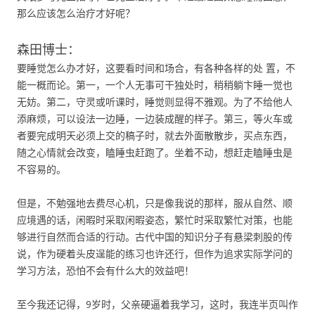
那么应该怎么治疗才好呢？
森田博士：
要睡觉怎么办才好，这要看时间和场合，有各种各样的处 置，不
能一概而论。第一，一个人无事可干独处时，稍稍躺卞睡一觉也
无妨。第二，守灵或听课时，睡觉则显得不雅观。为了不给他人
添麻烦，可以设法一边睡，一边装成醒的样子。第三，等火车或
者要完成明天必须上交的稿子时，就去外面散散步，买点东西，
随之心情就会改变，瞌睡虫赶跑了。坐着不动，想赶走瞌睡虫是
不容易的。
但是，不勉强地去费尽心机，只是像我说的那样，服从自然、顺
应境遇的话，闲暇时采取闲暇姿态，繁忙时采取繁忙对策，也能
够进行自然而合适的行动。古代中国的知识分子有悬梁刺股的传
说，作为硬着头皮逞能的练习也许还行，但作为追求实际学问的
学习方法，恐怕不会有什么大的效益吧！
至今我还记得，9岁时，父亲硬逼着我学习，这时，我连半页叫作