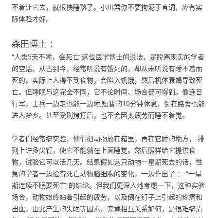
不着让它去，就很快睡熟了。小川君你不要拘泥于言词，应有实
际体验才好。
森田博士 ：
“人类5天不睡，会死亡”这位医学博士的说法，是脱离现实的学者
的空话。从古到今，经常听说有饿死的，却从未听说有睡不着而
死的。实际上人得不到食物，会陷入饥饿，然后机体衰竭导致死
亡。但睡眠与这完全不同，它不论时间、场合都可得到。像连日
行军，士兵一边走也能一边睡;短暂的10分钟休息，倒在路旁也能
进人梦乡。甚至受刑拷打后，也不会因太疲劳而睡不着觉。
学者们经常搞实验，他们把动物放在箱里，再在它睡的地方， 排
列上许多尖钉，使它不能躺在上面睡觉。然后照样给它提供食
物，试验它可以活几天。结果假如这只动物一星期死去的话，性
急的学者一边检査死亡动物脑细胞的变化，一边作出了 ： “一星
期连续不眠要死亡”的结论。但我们更深人地考虑一下，这种实验
场合，动物始终站着引起的疲劳，以及倒在钉子上引起的疼痛和
出血，由此产生的失眠等因素，究竟相互关系如何，是很难搞清