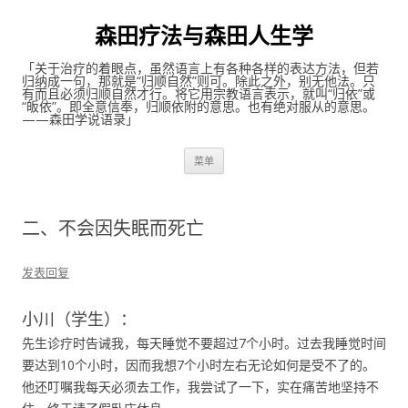
森田疗法与森田人生学
「关于治疗的着眼点，虽然语言上有各种各样的表达方法，但若
归纳成一句，那就是“归顺自然”则可。除此之外，别无他法。只
有而且必须归顺自然才行。将它用宗教语言表示，就叫“归依”或
“皈依”。即全意信奉，归顺依附的意思。也有绝对服从的意思。
——森田学说语录」
跳至内容
菜单
二、不会因失眠而死亡
发表回复
小川（学生）：
先生诊疗时告诫我，每天睡觉不要超过7个小时。过去我睡觉时间
要达到10个小时，因而我想7个小时左右无论如何是受不了的。
他还叮嘱我每天必须去工作，我尝试了一下，实在痛苦地坚持不