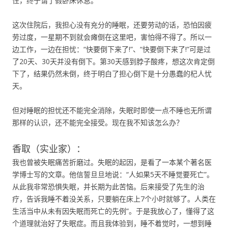
住，终于请了假卧床休息。
这次住院后，我担心没有充分的睡眠，还要劳动的话，恐怕因疲
劳过度，一星期不到就会瘫倒在这里吧，害怕得不得了。所以一
边工作，一边在担忧：“快要倒下来了!”、“快要倒下来了!”可是过
了20天、30天并没有倒下。第30天感到脖子酸疼，想这次肯定倒
下了，结果仍然未倒，终于明白了担心倒下是十分愚蠢的杞人忧
天。
但对睡眠的担忧还不能完全消除，失眠时即使一点不睡也无所谓
那样的认识，还不能完全接受。现在我不知该怎么办？
香取（实业家）：
我也曾被失眠痛苦折磨过。失眠的起因，是看了一本某个著名医
学博士写的文章。他信誓旦旦地说：“人如果5天不睡觉要死亡”。
从此我非常恐惧失眠，并长期为此苦恼。后来接受了先生的治
疗，告诉我睡不着没关系，只要躺在床上7个小时就够了。人类在
生活当中从未有因失眠而死亡的先例”。于是我放心了，懂得了这
个道理就治好了失眠症。而且我体验到，睡不着觉时，一想到睡