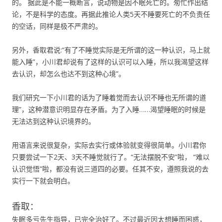
的。 据此是不能一概断言，说动物是因不眠死亡的。匆忙作出结
论，不是科学的态度。再据此推论人类5天不睡要死亡的不负责任
的空话，同样是极不严肃的。
另外，香取君说:“有了不睡觉实际是无所谓的这一种认识，马上就
能入睡”，小川君却说有了这样的认识可以入睡，所以我渴望这样
去认识，却怎么也达不到这种心境”。
我们研究一下小川君的话为了睡着觉而去认识不睡也无所谓的道
理”，这种潜意识明显存在矛盾。为了入睡……渴望睡眠的时候是
无法达到这种认识境界的。
用语言来说很复杂，实际去实行或体验就变得很简单。小川君你
只要尝试一下2天、3天不睡觉就行了。“无法摆脱不安”啦， “难以
认识觉悟”啦，都没有说三道四的必要。任其不安，遵照我说的去
实行一下就会明白。
香取：
失眠多亏先生指导，已完全治好了。不过最近因太想睡而困惑，