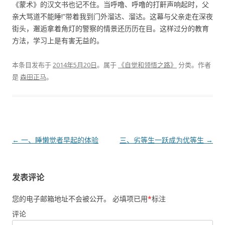
《蒙术》的汉文书也记不住。当呼噜、呼噜的打鼾声响起时，父
亲大骂道不能睡!”带着我到门外溜达、溜达。这幕与父亲走在深夜
街头，邂逅拿着角灯的警察的情景还历历在目。这样过分的教育
方法，学习上是有害无益的。
本条目发布于
2014年5月20日
。属于
《自觉和领悟之路》
分类。
作者
是
森田正马
。
文章导航
←
一、睡懒觉者早起的体验
三、劣等生一跃成为优等生
→
发表评论
您的电子邮箱地址不会被公开。
必填项已用
*
标注
评论