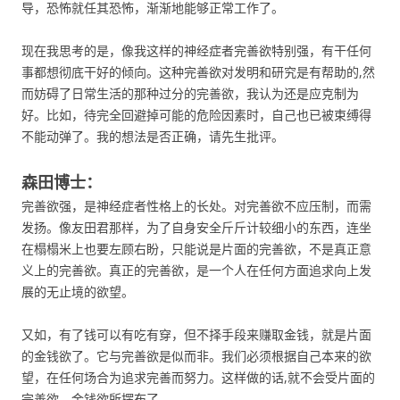
导，恐怖就任其恐怖，渐渐地能够正常工作了。
现在我思考的是，像我这样的神经症者完善欲特别强，有干任何
事都想彻底干好的倾向。这种完善欲对发明和研究是有帮助的,然
而妨碍了日常生活的那种过分的完善欲，我认为还是应克制为
好。比如，待完全回避掉可能的危险因素时，自己也已被束缚得
不能动弹了。我的想法是否正确，请先生批评。
森田博士
：
完善欲强，是神经症者性格上的长处。对完善欲不应压制，而需
发扬。像友田君那样，为了自身安全斤斤计较细小的东西，连坐
在榻榻米上也要左顾右盼，只能说是片面的完善欲，不是真正意
义上的完善欲。真正的完善欲，是一个人在任何方面追求向上发
展的无止境的欲望。
又如，有了钱可以有吃有穿，但不择手段来赚取金钱，就是片面
的金钱欲了。它与完善欲是似而非。我们必须根据自己本来的欲
望，在任何场合为追求完善而努力。这样做的话,就不会受片面的
完善欲、金钱欲所摆布了。