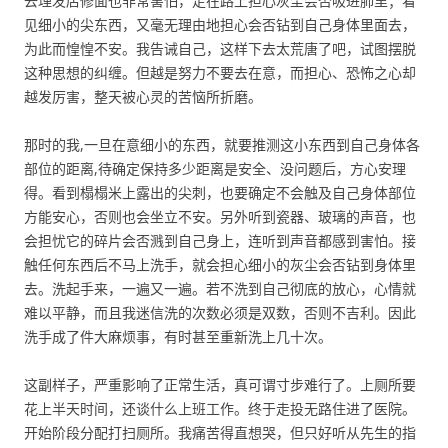
去理发店修面也非常害怕，走在路上担心灰尘会否吸进肺里；看
见细小的尖东西，又毫无理由地担心会否钻到自己身体里面去，
为此而惶惶不安。我告诫自己，这样下去太荒唐了吧，试图摆脱
这种思想的纠缠。但越是努力不要去在意，而担心、恐怖之心却
越发厉害，整天被心灵的苦恼所折磨。
那时的我,一旦在意细小的东西，就要推测这小东西到自己身体各
部位的距离,待确定保持多少距离是安全、没问题后，方心安理
得。看到榻榻米上露出的尖刺，也要确定不会触及自己身体部位
方能安心，否则也会坐立不安。另外听到瓷器、玻璃的声音，也
会担忧它的碎片会否溅到自己身上，连听到声音都感到害怕。接
触任何东西后不马上洗手，就会担心细小的灰尘会否钻到身体里
去。洗起手来，一遍又一遍。若不洗到自己彻底的放心，心情就
难以平静，而且我迷信洗的次数必须是双数，否则不吉利。因此
洗手成了件大麻烦事，有时甚至重新洗上几十次。
这副样子，严重影响了正常生活，真可谓寸步难行了。上厕所要
花上半天时间，还谈什么上班工作。终于走投无路住进了医院。
开始阶段分配打扫厕所。我痛苦得直想哭，但只好听从先生的指