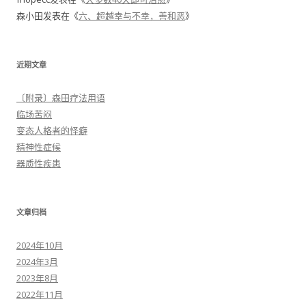
森小田
发表在《
六、超越幸与不幸，善和恶
》
近期文章
〔附录〕森田疗法用语
临场苦闷
变态人格者的怪癖
精神性症候
器质性疾患
文章归档
2024年10月
2024年3月
2023年8月
2022年11月