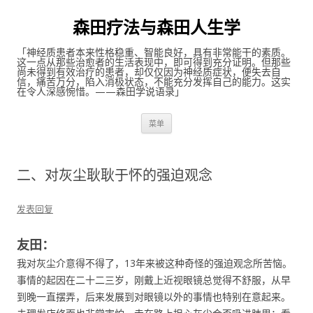
森田疗法与森田人生学
「神经质患者本来性格稳重、智能良好，具有非常能干的素质。
这一点从那些治愈者的生活表现中，即可得到充分证明。但那些
尚未得到有效治疗的患者，却仅仅因为神经质症状，便失去自
信，痛苦万分，陷入消极状态，不能充分发挥自己的能力。这实
在令人深感惋惜。——森田学说语录」
跳至内容
菜单
二、对灰尘耿耿于怀的强迫观念
发表回复
友田：
我对灰尘介意得不得了，13年来被这种奇怪的强迫观念所苦恼。
事情的起因在二十二三岁，刚戴上近视眼镜总觉得不舒服，从早
到晚一直摆弄，后来发展到对眼镜以外的事情也特别在意起来。