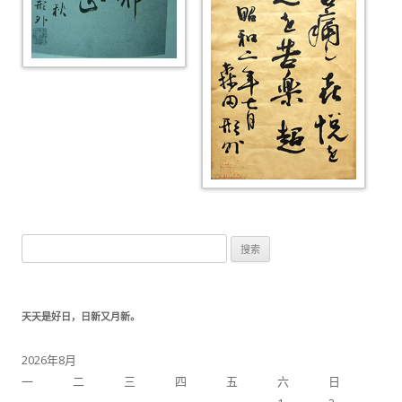
搜索：
天天是好日，日新又月新。
2026年8月
一
二
三
四
五
六
日