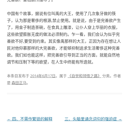
中国有个故事，据说有位叫禹的大王，使用了几次象牙做的筷
子，认为那是奢侈的根源,禁止使用。就是说，由于是完善欲产生
了，用金子制造茶碗，在食具上雕漆，让仆人穿上华丽的衣服，
这些欲望膨胀无度的做法必须制约。乍一看，我们会认为似乎完
善欲不好,要受到约束。其实像禹那样的大王，正因为存在想让人
民对他仰慕那样的大完善欲，才能够抑制追求生活奢侈这种完善
欲。我们如也能这样，把完善欲引导到正当的方面，就能自然地
调节和压制下等的欲望，在人生中终能有所造就。
本条目发布于
2014年6月17日
。属于
《自觉和领悟之路》
分类。
作者
是
森田正马
。
文章导航
←
四、不需作繁锁的解释
三、头脑里诵念词句的强迫症
→