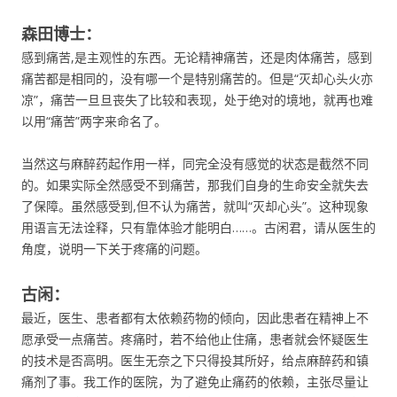
森田博士：
感到痛苦,是主观性的东西。无论精神痛苦，还是肉体痛苦，感到
痛苦都是相同的，没有哪一个是特别痛苦的。但是“灭却心头火亦
凉”，痛苦一旦旦丧失了比较和表现，处于绝对的境地，就再也难
以用“痛苦”两字来命名了。
当然这与麻醉药起作用一样，同完全没有感觉的状态是截然不同
的。如果实际全然感受不到痛苦，那我们自身的生命安全就失去
了保障。虽然感受到,但不认为痛苦，就叫“灭却心头”。这种现象
用语言无法诠释，只有靠体验才能明白……。古闲君，请从医生的
角度，说明一下关于疼痛的问题。
古闲：
最近，医生、患者都有太依赖药物的倾向，因此患者在精神上不
愿承受一点痛苦。疼痛时，若不给他止住痛，患者就会怀疑医生
的技术是否高明。医生无奈之下只得投其所好，给点麻醉药和镇
痛剂了事。我工作的医院，为了避免止痛药的依赖，主张尽量让