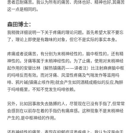
患者忍耐痛苦。我认为所有的痛苦、肉体也好、精神也好,其痛苦
这一点是相同的。
森田博士：
我稍微详细说明一下关于疼痛的理论问题。首先希望大家不要忘
了，理论上即使是有趣味的对象，但它不是实际的事实本身。
疼痛或者说痛苦，有分别为末梢神经性的，脑中枢性的，还有精
神性的。牙痛等属于末梢神经性的。为了止痛，使用对末梢神经
起作用的安替比林（解热镇痛药——译者注）比注射麻痹脑中枢
的吗啡反而有效。而对牙痛、风湿性疼痛及气喘发作等滥用吗
啡、鸦片碱(镇痛止咳作用)就会产生如同酒精成瘾似的反应,陶醉
于吗啡瘾里，不知不觉发生吗啡依赖。
另外，比如因事故失去胳膊的人，尽管现在已没有手指了,但常常
会感到在以前存在着的手指仍有痛痒感。这种现象不是末梢神经
产生的,是中枢神经的作用。
还有神经性的痛苦，表现在抑郁症这类疾病上。我认为这是由于