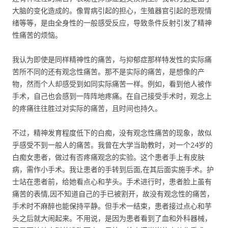
大脑的变化造成的。像胃病引起的担心，生殖器官引起的悲观情
绪等等，是由全身性的一般感受反应，导致条件反射引发了精神
性痛苦的烦恼。
我认为即使是同样精神性的痛苦，与抑郁症那样特发性的实际痛
苦所不同的还有观念性痛苦。那不是实际的痛苦，是想像的产
物，然而个人却感受到如同实际痛苦一样。例如，看到他人被作
手术，自己也会感到一阵阵地疼痛。在自己接受手术时，观念上
的疼痛往往胜过对实际的痛苦，且时间也持久。
不过，精神发育程度低下的白痴，没有观念性痛苦的现象，故似
乎感受不到一般人的痛苦。我曾在大学当助教时，对一个24岁的
白痴女患者，做过有否疼痛观念的实验。这个患者手上有皮肤
病，需作小手术。我让患者的手转到后面,在其后面实施手术。护
士站在患者前，给她看点心和芋头。手术进行时，患者脸上虽有
痛苦的表情,因不知道自己的手已被割开，故没有观念性的痛苦，
手术时不麻醉也能保持平静。但手术一结束，患者接过点心和芋
头之后就大闹起来。不用说，是因为患者看到了血和外科器械，