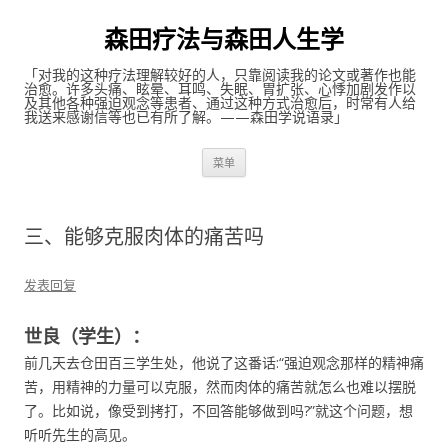
森田疗法与森田人生学
「对我的这种疗法理解较好的人，只靠阅读我的论文或著作也能
治愈。许多头痛、眩晕、耳鸣、失眠、胃扩张、心悸加剧发作以
及其他各种强迫观念等患者、通过这种方式治愈后，时常有人给
我送来感谢信等也已有所了解。——森田学说语录」
跳至内容
菜单
三、能够克服肉体的痛苦吗
发表回复
世良（学生）：
前几天去仓田百三学生处，他说了这番话:“强迫观念那样的精神痛
苦，用精神的力量可以克服，然而肉体的痛苦就怎么也难以摆脱
了。比如说，像受到拷打，不回答能够做到吗?”就这个问题，想
听听先生的高见。