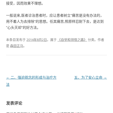
接受，因而效果不理想。
一般说来,医者诊治患者时，应让患者树立“痛苦是没有办法的，
用不着人为去排除”的思想。任其痛苦,照原样忍耐下去，是达到
“心头灭却”的好方法。
本条目发布于
2014年8月2日
。属于
《自觉和领悟之路》
分类。
作者
是
森田正马
。
文章导航
←
二、强迫观念的形成与治疗方
五、为了安心立命
→
法
发表评论