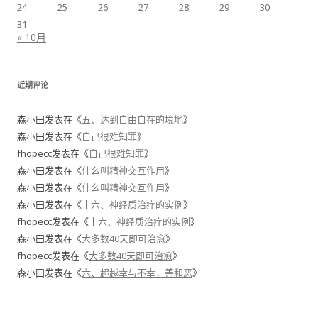
24
25
26
27
28
29
30
31
« 10月
近期评论
森小田
发表在《
五、达到自由自在的境地
》
森小田
发表在《
自己很难知罪
》
fhopecc
发表在《
自己很难知罪
》
森小田
发表在《
什么叫精神交互作用
》
森小田
发表在《
什么叫精神交互作用
》
森小田
发表在《
十六、神经质治疗的实例
》
fhopecc
发表在《
十六、神经质治疗的实例
》
森小田
发表在《
大多数40天即可治愈
》
fhopecc
发表在《
大多数40天即可治愈
》
森小田
发表在《
六、超越幸与不幸，善和恶
》