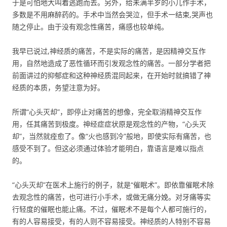
于是可怕地大叫着逃跑而去。另外，给未满半岁的小儿作手术，
多数是不用麻醉药的。手术中当然会哭泣，但手术一结束,哭声也
随之停止。由于没有观念性痛苦，痛感也较单纯。
我早已说过,神经质的痛苦，不是实际的痛苦，是因精神交互作
用，自然地造成了恶性循环而引发观念性的痛苦。一部分学者把
前面讲过的抑郁症和这种神经质混同起来，在开始时就搞错了神
经质的本质，务望注意为好。
所谓“心头灭却”，即停止对痛苦的想像，完全取消精神交互作
用，任其痛苦到极度。神经症症状原是观念性的产物，“心头灭
却”，当然就痊愈了。像“火也感到冷”般地，即使实际有痛苦，也
感受不到了。但这必须通过体验才能明白，靠语言是难以指点
的。
“心头灭却”在医术上施行的例子，就是“催眠术”。即依靠催眠术除
去观念性的痛苦，也可进行小手术，或做无痛分娩。对牙痛等实
行轻度的催眠也能止痛。不过，催眠术不是每个人都可施行的，
有的人容易接受，有的人则不容易接受。神经质的人特别不容易