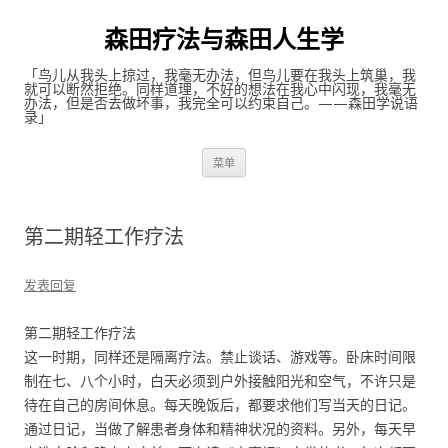
森田疗法与森田人生学
「鸟儿从我头上掠过，我毫无办法，但鸟儿要在我头上筑巢，我
就可以断然拒绝。同样道理，不好的想法在我心中闪现，我毫无
办法，但是否去做坏事，我完全可以约束自己。——森田学说语
录」
跳至内容
菜单
第二期轻工作疗法
发表回复
第二期轻工作疗法
这一时期，同样还是隔离疗法。禁止谈话、游戏等。卧床时间限
制在七、八个小时，白天必须到户外接触阳光和空气，不许只是
待在自己的房间休息。每天晚饭后，都要求他们写当天的日记。
通过日记，当做了解患者身体和精神状况的资料。另外，每天早