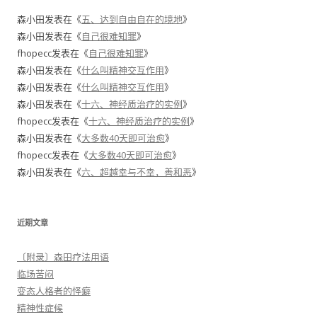
森小田
发表在《
五、达到自由自在的境地
》
森小田
发表在《
自己很难知罪
》
fhopecc
发表在《
自己很难知罪
》
森小田
发表在《
什么叫精神交互作用
》
森小田
发表在《
什么叫精神交互作用
》
森小田
发表在《
十六、神经质治疗的实例
》
fhopecc
发表在《
十六、神经质治疗的实例
》
森小田
发表在《
大多数40天即可治愈
》
fhopecc
发表在《
大多数40天即可治愈
》
森小田
发表在《
六、超越幸与不幸，善和恶
》
近期文章
〔附录〕森田疗法用语
临场苦闷
变态人格者的怪癖
精神性症候