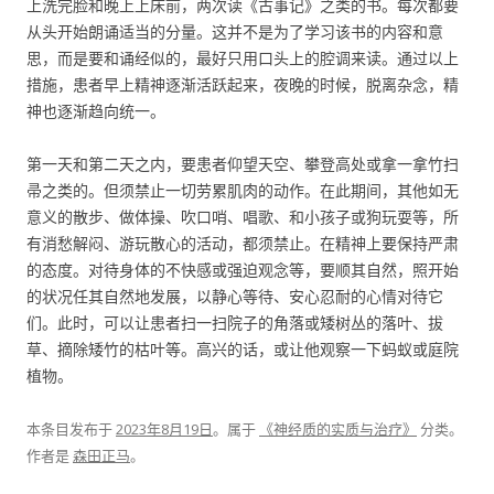
上洗完脸和晚上上床前，两次读《古事记》之类的书。每次都要
从头开始朗诵适当的分量。这并不是为了学习该书的内容和意
思，而是要和诵经似的，最好只用口头上的腔调来读。通过以上
措施，患者早上精神逐渐活跃起来，夜晚的时候，脱离杂念，精
神也逐渐趋向统一。
第一天和第二天之内，要患者仰望天空、攀登高处或拿一拿竹扫
帚之类的。但须禁止一切劳累肌肉的动作。在此期间，其他如无
意义的散步、做体操、吹口哨、唱歌、和小孩子或狗玩耍等，所
有消愁解闷、游玩散心的活动，都须禁止。在精神上要保持严肃
的态度。对待身体的不快感或强迫观念等，要顺其自然，照开始
的状况任其自然地发展，以静心等待、安心忍耐的心情对待它
们。此时，可以让患者扫一扫院子的角落或矮树丛的落叶、拔
草、摘除矮竹的枯叶等。高兴的话，或让他观察一下蚂蚁或庭院
植物。
本条目发布于
2023年8月19日
。属于
《神经质的实质与治疗》
分类。
作者是
森田正马
。