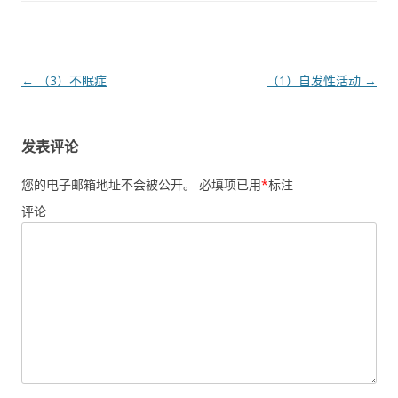
文章导航
←
（3）不眠症
（1）自发性活动
→
发表评论
您的电子邮箱地址不会被公开。
必填项已用
*
标注
评论