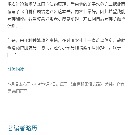
多次讨论和阐明森田疗法的原理，后由他的弟子水谷启二据此而
编写了《自觉和领悟之路》这本书，内容非常好，因此希望我能
安排翻译。我当时高兴地表示愿意承担，并在回国后安排了翻译
计划。
但是，由于种种繁琐的事情，在时间安排上一直难以落实，故就
邀请两位朋友分工协助，还有小部分则请蔡军医师担任，终于
[……]
继续阅读
本条目发布于
2014年8月2日
。属于
《自觉和领悟之路》
分类。
作者
是
森田正马
。
著编者略历