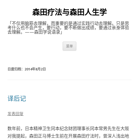
森田疗法与森田人生学
「不仅用脑筋去理解，而重要的是通过实践行动去理解。只是思
考什么也不会产生，要行动，要不断做出成绩，要通过亲身体验
去理解。——森田学说语录」
跳至内容
菜单
日度归档：
2014年8月2日
译后记
发表回复
数年前，日本精神卫生冈本纪念财团理事长冈本常男先生在大阪
对我提起，森田正马博士生前在开展森田疗法时，曾深人浅出地