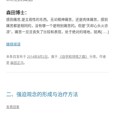
森田博士：
感到痛苦,是主观性的东西。无论精神痛苦，还是肉体痛苦，感到
痛苦都是相同的，没有哪一个是特别痛苦的。但是“灭却心头火亦
凉”，痛苦一旦旦丧失了比较和表现，处于绝对的境地，就再[……]
继续阅读
本条目发布于
2014年8月2日
。属于
《自觉和领悟之路》
分类。
作者
是
森田正马
。
二、强迫观念的形成与治疗方法
发表回复