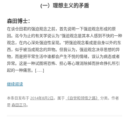
(一）理想主义的矛盾
森田博士：
在谈仓田君的强迫观念之前，首先说明一下强迫观念形成的原
因。迄今为止的有关学说认为:“强迫观念是其本人感到不快的一种
观念，在内心深处强迫性呈现。”把强迫观念看成是自身以外的东
西，似乎被当成观念的异物。但我认为，强迫观念决非思想的异
物，而是把平常生活中谁都会产生不悦的情绪，误认为病态或者
异常。这是一种试图将恐怖、担心等心理消除掉而拚命挣扎所引
起的一种痛苦。[……]
继续阅读
本条目发布于
2014年8月2日
。属于
《自觉和领悟之路》
分类。
作者
是
森田正马
。