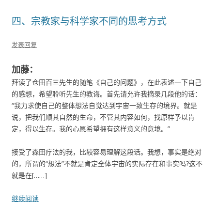
四、宗教家与科学家不同的思考方式
发表回复
加藤：
拜读了仓田百三先生的随笔《自己的问题》，在此表述一下自己
的感想，希望聆听先生的教诲。首先请允许我摘录几段他的话：
“我力求使自己的整体想法自觉达到宇宙一致生存的境界。就是
说，把我们顺其自然的生命，不管其内容如何，找原样予以肯
定，得以生存。我的心愿希望拥有这样意义的意境。”
接受了森田疗法的我，比较容易理解这段话。我想，事实是绝对
的，所谓的“想法”不就是肯定全体宇宙的实际存在和事实吗?这不
就是在[……]
继续阅读