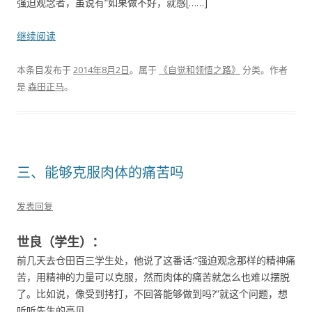
强迫观念者，虽说有“如果做不好，就感[……]
继续阅读
本条目发布于
2014年8月2日
。属于
《自觉和领悟之路》
分类。
作者
是
森田正马
。
三、能够克服肉体的痛苦吗
发表回复
世良（学生）：
前几天去仓田百三学生处，他说了这番话:“强迫观念那样的精神痛
苦，用精神的力量可以克服，然而肉体的痛苦就怎么也难以摆脱
了。比如说，像受到拷打，不回答能够做到吗?”就这个问题，想
听听先生的高见。