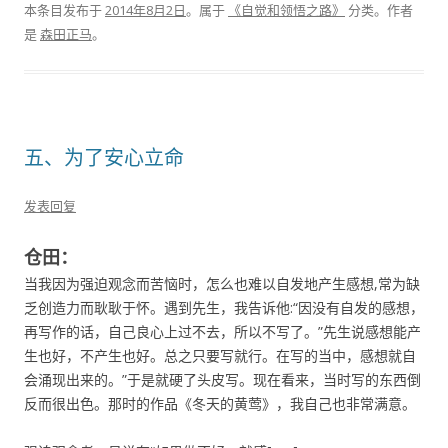
本条目发布于
2014年8月2日
。属于
《自觉和领悟之路》
分类。
作者
是
森田正马
。
五、为了安心立命
发表回复
仓田：
当我因为强迫观念而苦恼时，怎么也难以自发地产生感想,常为缺
乏创造力而耿耿于怀。遇到先生，我告诉他:“因没有自发的感想，
再写作的话，自己良心上过不去，所以不写了。”先生说感想能产
生也好，不产生也好。总之只要写就行。在写的当中，感想就自
会涌现出来的。”于是就硬了头皮写。现在看来，当时写的东西倒
反而很出色。那时的作品《冬天的黄莺》，我自己也非常满意。