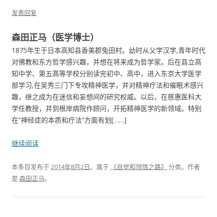
发表回复
森田正马（医学博士）
1875年生于日本高知县香美郡兔田村。幼时从父学汉学,青年时代
对佛教和东方哲学感兴趣，并想在将来成为哲学家。后在县立高
知中学、第五髙等学校分别读完初中、高中，进入东京大学医学
部学习,在吴秀三门下专攻精神医学，并对精神疗法和催眠术感兴
趣，继之成为在迷信和妄想间的研究权威。以后，在慈惠医科大
学任教授，并到根岸病院作顾问，开拓精神医学的新领域。特别
在“神经症的本质和疗法”方面有划[……]
继续阅读
本条目发布于
2014年8月2日
。属于
《自觉和领悟之路》
分类。
作者
是
森田正马
。