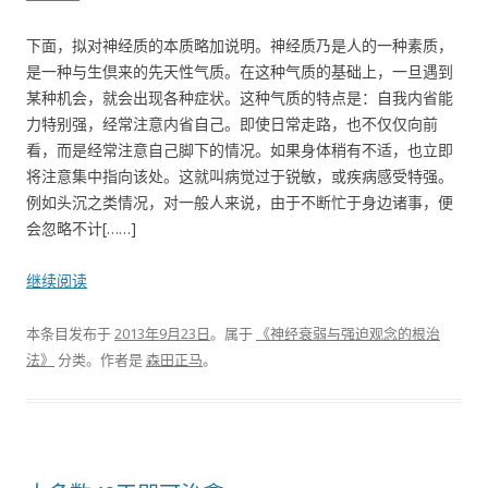
下面，拟对神经质的本质略加说明。神经质乃是人的一种素质，
是一种与生倶来的先天性气质。在这种气质的基础上，一旦遇到
某种机会，就会出现各种症状。这种气质的特点是：自我内省能
力特别强，经常注意内省自己。即使日常走路，也不仅仅向前
看，而是经常注意自己脚下的情况。如果身体稍有不适，也立即
将注意集中指向该处。这就叫病觉过于锐敏，或疾病感受特强。
例如头沉之类情况，对一般人来说，由于不断忙于身边诸事，便
会忽略不计[……]
继续阅读
本条目发布于
2013年9月23日
。属于
《神经衰弱与强迫观念的根治
法》
分类。
作者是
森田正马
。