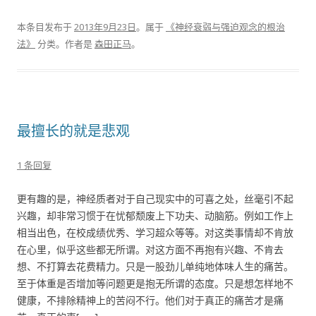
本条目发布于
2013年9月23日
。属于
《神经衰弱与强迫观念的根治
法》
分类。
作者是
森田正马
。
最擅长的就是悲观
1 条回复
更有趣的是，神经质者对于自己现实中的可喜之处，丝毫引不起
兴趣，却非常习惯于在忧郁颓废上下功夫、动脑筋。例如工作上
相当出色，在校成绩优秀、学习超众等等。对这类事情却不肯放
在心里，似乎这些都无所谓。对这方面不再抱有兴趣、不肯去
想、不打算去花费精力。只是一股劲儿单纯地体味人生的痛苦。
至于体重是否增加等问题更是抱无所谓的态度。只是想怎样地不
健康，不排除精神上的苦闷不行。他们对于真正的痛苦才是痛