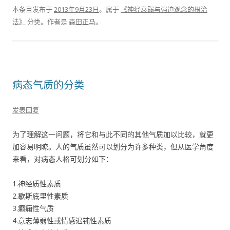
本条目发布于
2013年9月23日
。属于
《神经衰弱与强迫观念的根治
法》
分类。
作者是
森田正马
。
病态气质的分类
发表回复
为了理解这一问题，将它和与此不同的其他气质加以比较，就更
加容易明瞭。人的气质虽然可以划分为许多种类，但从医学角度
来看，对病态人格可划分如下：
1.神经质性素质
2.歇斯底里性素质
3.癫痫性气质
4.意志薄弱性或情感迟钝性素质