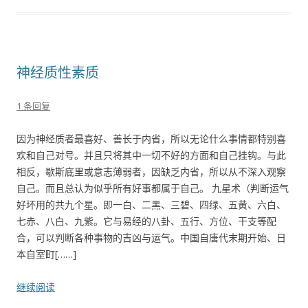
神经质性素质
1 条回复
因为神经质者最喜好、善长于内省，所以无论什么事情都特别喜
欢和自己对号。并且只将其中一切不好的方面和自己挂钩。与此
相反，歇斯底里或意志薄弱者，因缺乏内省，所以从不深入观察
自己。而且总认为似乎所有好事都属于自己。 九星术（判断运气
好坏用的共九个星。即一白、二黑、三碧、四绿、五黄、六白、
七赤、八白、九紫。它与易经的八卦、五行、方位、干支等配
合，可以判断各种事物的吉凶与运气。中国自唐代末期开始、日
本自室町[……]
继续阅读