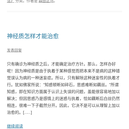
法》
分类。
作者是
森田正马
。
神经质怎样才能治愈
发表回复
只有确诊为神经质之后，才能确定治疗方针。那么，怎样办好
呢！因为神经质是由于执着于某种感觉而把本来不是病的这种错
觉误认为病的一种迷妄症。所以，只有解除这种迷妄性的执着才
行。犹如佛家所说：“知惑顿断如碎石，思惑难断如藕丝。”所谓
知惑，即在知识方面属于认识上失误的问题，虽能很容易地加以
解决；但因思惑乃是感情上的迷惑与执着，恰如藕断后白丝仍然
相连，很难一下子截然分开。因此，它决不是可以从理智上加以
治愈的。[……]
继续阅读