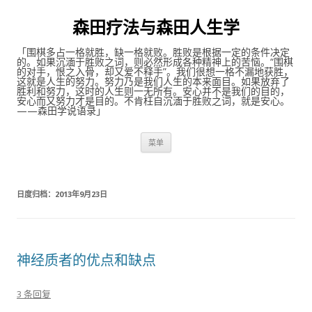
森田疗法与森田人生学
「围棋多占一格就胜，缺一格就败。胜败是根据一定的条件决定
的。如果沉湎于胜败之词，则必然形成各种精神上的苦恼。“围棋
的对手，恨之入骨，却又爱不释手”。我们很想一格不漏地获胜，
这就是人生的努力。努力乃是我们人生的本来面目。如果放弃了
胜利和努力，这时的人生则一无所有。安心并不是我们的目的，
安心而又努力才是目的。不肯枉自沉湎于胜败之词，就是安心。
——森田学说语录」
跳至内容
菜单
日度归档：
2013年9月23日
神经质者的优点和缺点
3 条回复