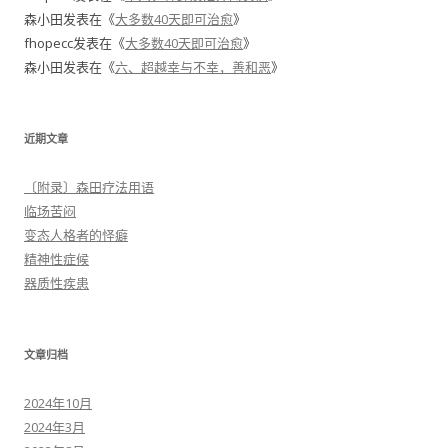
森小田
发表在《
大多数40天即可治愈
》
fhopecc
发表在《
大多数40天即可治愈
》
森小田
发表在《
六、超越幸与不幸，善和恶
》
近期文章
〔附录〕森田疗法用语
临场苦闷
变态人格者的怪癖
精神性症候
器质性疾患
文章归档
2024年10月
2024年3月