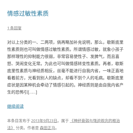
情感过敏性素质
1 条回复
对以上分类的一、二两项，倘再略加补充说明，那么，歇斯底里
性素质则也可叫做情感过敏性素质。所谓情感过敏，就象小孩子
那样理性的抑制能力很弱，非常容易使性子、发脾气，而且喜
怒、哭闹变化无常。为此也可叫做情感转变性素质。再者，歇斯
底里性素质与神经质相反，丝毫不能进行自我内省，一味正直地
看着前方，光看到别人的缺点，却看不到个人的毛病。歇斯底里
症状是因某种机会牵动了情感引起的。神经质则是由自我内省产
生的恐怖引[……]
继续阅读
本条目发布于
2013年9月23日
。属于
《神经衰弱与强迫观念的根治
法》
分类。
作者是
森田正马
。