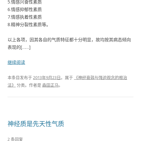
5.情感兴奋性素质
6.情感抑郁性素质
7.情感执着性素质
8.精神分裂性素质等。
以上各项，因其各自的气质特征都十分明显，故均按其病态倾向
表现的[……]
继续阅读
本条目发布于
2013年9月23日
。属于
《神经衰弱与强迫观念的根治
法》
分类。
作者是
森田正马
。
神经质是先天性气质
2 条回复