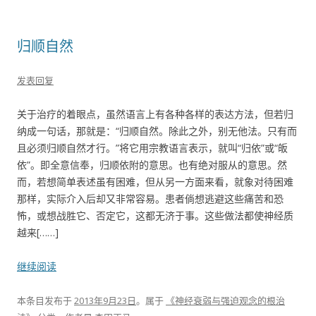
归顺自然
发表回复
关于治疗的着眼点，虽然语言上有各种各样的表达方法，但若归
纳成一句话，那就是：“归顺自然。除此之外，别无他法。只有而
且必须归顺自然才行。”将它用宗教语言表示，就叫“归依”或“皈
依”。即全意信奉，归顺依附的意思。也有绝对服从的意思。然
而，若想简单表述虽有困难，但从另一方面来看，就象对待困难
那样，实际介入后却又非常容易。患者倘想逃避这些痛苦和恐
怖，或想战胜它、否定它，这都无济于事。这些做法都使神经质
越来[……]
继续阅读
本条目发布于
2013年9月23日
。属于
《神经衰弱与强迫观念的根治