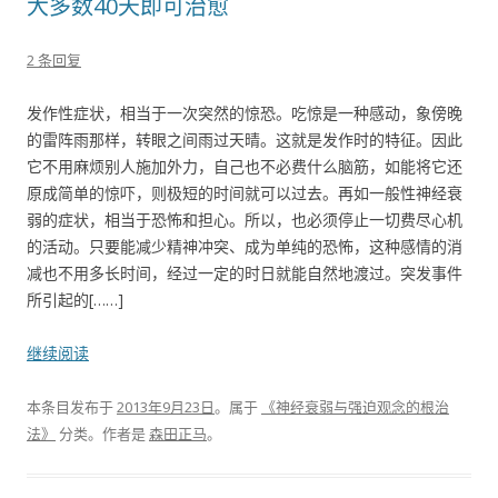
大多数40天即可治愈
2 条回复
发作性症状，相当于一次突然的惊恐。吃惊是一种感动，象傍晚
的雷阵雨那样，转眼之间雨过天晴。这就是发作时的特征。因此
它不用麻烦别人施加外力，自己也不必费什么脑筋，如能将它还
原成简单的惊吓，则极短的时间就可以过去。再如一般性神经衰
弱的症状，相当于恐怖和担心。所以，也必须停止一切费尽心机
的活动。只要能减少精神冲突、成为单纯的恐怖，这种感情的消
减也不用多长时间，经过一定的时日就能自然地渡过。突发事件
所引起的[……]
继续阅读
本条目发布于
2013年9月23日
。属于
《神经衰弱与强迫观念的根治
法》
分类。
作者是
森田正马
。