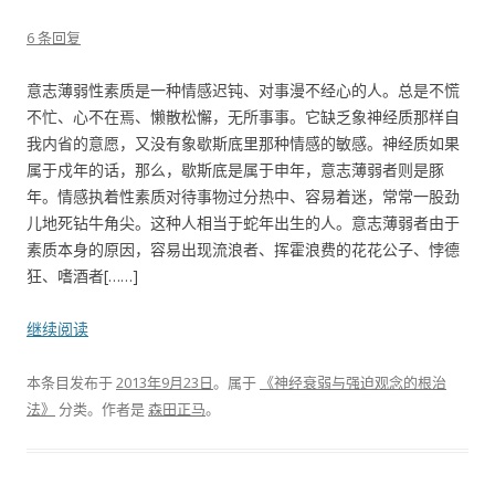
6 条回复
意志薄弱性素质是一种情感迟钝、对事漫不经心的人。总是不慌
不忙、心不在焉、懒散松懈，无所事事。它缺乏象神经质那样自
我内省的意愿，又没有象歇斯底里那种情感的敏感。神经质如果
属于戍年的话，那么，歇斯底是属于申年，意志薄弱者则是豚
年。情感执着性素质对待事物过分热中、容易着迷，常常一股劲
儿地死钻牛角尖。这种人相当于蛇年出生的人。意志薄弱者由于
素质本身的原因，容易出现流浪者、挥霍浪费的花花公子、悖德
狂、嗜酒者[……]
继续阅读
本条目发布于
2013年9月23日
。属于
《神经衰弱与强迫观念的根治
法》
分类。
作者是
森田正马
。