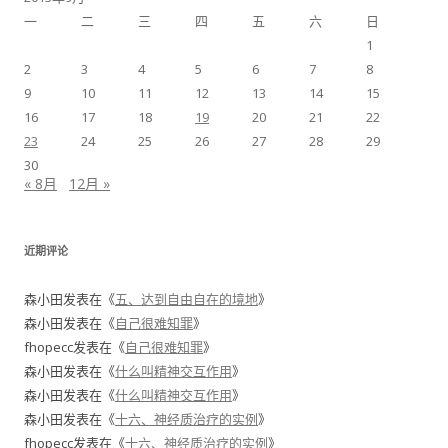
一
二
三
四
五
六
日
1
2
3
4
5
6
7
8
9
10
11
12
13
14
15
16
17
18
19
20
21
22
23
24
25
26
27
28
29
30
« 8月
12月 »
近期评论
森小田
发表在《
五、达到自由自在的境地
》
森小田
发表在《
自己很难知罪
》
fhopecc
发表在《
自己很难知罪
》
森小田
发表在《
什么叫精神交互作用
》
森小田
发表在《
什么叫精神交互作用
》
森小田
发表在《
十六、神经质治疗的实例
》
fhopecc
发表在《
十六、神经质治疗的实例
》