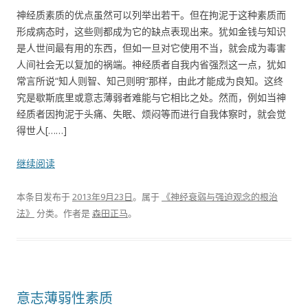
神经质素质的优点虽然可以列举出若干。但在拘泥于这种素质而
形成病态时，这些则都成为它的缺点表现出来。犹如金钱与知识
是人世间最有用的东西，但如一旦对它使用不当，就会成为毒害
人间社会无以复加的祸端。神经质者自我内省强烈这一点，犹如
常言所说“知人则智、知己则明”那样，由此才能成为良知。这终
究是歇斯底里或意志薄弱者难能与它相比之处。然而，例如当神
经质者因拘泥于头痛、失眠、烦闷等而进行自我体察时，就会觉
得世人[……]
继续阅读
本条目发布于
2013年9月23日
。属于
《神经衰弱与强迫观念的根治
法》
分类。
作者是
森田正马
。
意志薄弱性素质