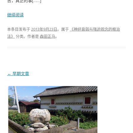
苦，真正的事[……]
继续阅读
本条目发布于
2013年9月23日
。属于
《神经衰弱与强迫观念的根治
法》
分类。
作者是
森田正马
。
文章导航
←
早期文章