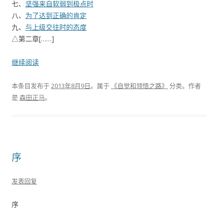
七、
坚强来自软弱到极点时
八、
为了达到正确的肯定
九、
与上级交往时的态度
△第二章[……]
继续阅读
本条目发布于
2013年8月9日
。属于
《自觉和领悟之路》
分类。
作者
是
森田正马
。
序
发表回复
序