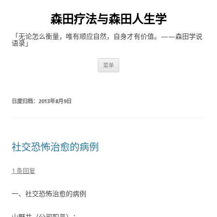
森田疗法与森田人生学
「无论怎么衡量，唯有顺应自然，自身才有价值。——森田学说
语录」
跳至内容
菜单
日度归档：
2013年8月9日
社交恐怖治愈的病例
1 条回复
一、社交恐怖治愈的病例
山野井（公司职员）：