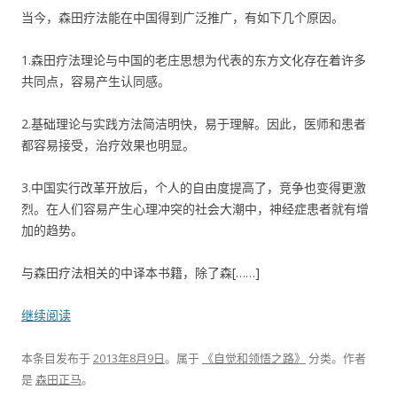
当今，森田疗法能在中国得到广泛推广，有如下几个原因。
1.森田疗法理论与中国的老庄思想为代表的东方文化存在着许多
共同点，容易产生认同感。
2.基础理论与实践方法简洁明快，易于理解。因此，医师和患者
都容易接受，治疗效果也明显。
3.中国实行改革开放后，个人的自由度提高了，竞争也变得更激
烈。在人们容易产生心理冲突的社会大潮中，神经症患者就有增
加的趋势。
与森田疗法相关的中译本书籍，除了森[……]
继续阅读
本条目发布于
2013年8月9日
。属于
《自觉和领悟之路》
分类。
作者
是
森田正马
。