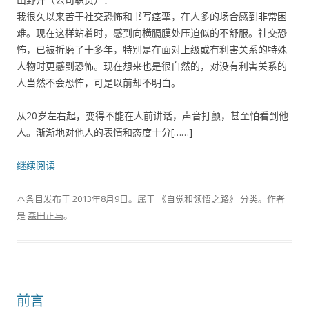
我很久以来苦于社交恐怖和书写痉挛，在人多的场合感到非常困
难。现在这样站着时，感到向横膈膜处压迫似的不舒服。社交恐
怖，已被折磨了十多年，特别是在面对上级或有利害关系的特殊
人物时更感到恐怖。现在想来也是很自然的，对没有利害关系的
人当然不会恐怖，可是以前却不明白。
从20岁左右起，变得不能在人前讲话，声音打颤，甚至怕看到他
人。渐渐地对他人的表情和态度十分[……]
继续阅读
本条目发布于
2013年8月9日
。属于
《自觉和领悟之路》
分类。
作者
是
森田正马
。
前言