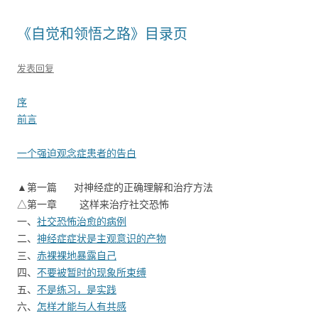
《自觉和领悟之路》目录页
发表回复
序
前言
一个强迫观念症患者的告白
▲第一篇 对神经症的正确理解和治疗方法
△第一章 这样来治疗社交恐怖
一、
社交恐怖治愈的病例
二、
神经症症状是主观意识的产物
三、
赤裸裸地暴露自己
四、
不要被暂时的现象所束缚
五、
不是练习，是实践
六、
怎样才能与人有共感