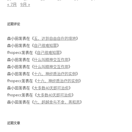
« 7月
9月 »
近期评论
森小田
发表在《
五、达到自由自在的境地
》
森小田
发表在《
自己很难知罪
》
fhopecc
发表在《
自己很难知罪
》
森小田
发表在《
什么叫精神交互作用
》
森小田
发表在《
什么叫精神交互作用
》
森小田
发表在《
十六、神经质治疗的实例
》
fhopecc
发表在《
十六、神经质治疗的实例
》
森小田
发表在《
大多数40天即可治愈
》
fhopecc
发表在《
大多数40天即可治愈
》
森小田
发表在《
六、超越幸与不幸，善和恶
》
近期文章