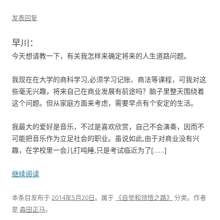
发表回复
早川：
今天想请教一下，有关我怎样来确定将来的人生道路问题。
我现在在大学的商科学习,必须学习记账、商法等课程，可我对这
些毫无兴趣，将来自己在商业发展有前途吗？脑子里整天围绕着
这个问题。但从家庭方面来考虑，需要早点有个安定的生活。
我最大的爱好是音乐，不过是喜欢欣赏，自己不会演奏，因而不
可能把音乐作为立足社会的职业。虽说如此,由于对商业没有兴
趣，在学校里一会儿打吨睡,只是考试临近为了[……]
继续阅读
本条目发布于
2014年5月20日
。属于
《自觉和领悟之路》
分类。
作者
是
森田正马
。