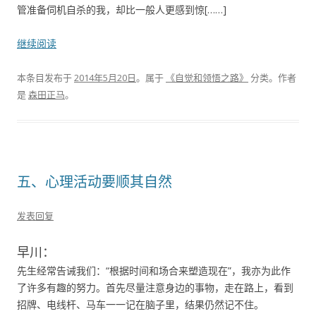
管准备伺机自杀的我，却比一般人更感到惊[……]
继续阅读
本条目发布于
2014年5月20日
。属于
《自觉和领悟之路》
分类。
作者
是
森田正马
。
五、心理活动要顺其自然
发表回复
早川：
先生经常告诫我们：“根据时间和场合来塑造现在”，我亦为此作
了许多有趣的努力。首先尽量注意身边的事物，走在路上，看到
招牌、电线杆、马车一一记在脑子里，结果仍然记不住。