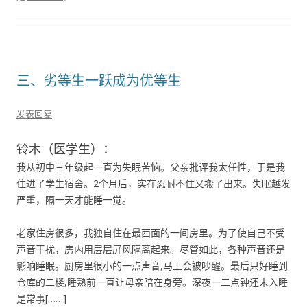
三、劣等生一跃成为优等生
发表回复
铃木（医学生）：
我从初中三年级起一直为失眠苦恼。父亲批评我太任性，于是我
住进了学生宿舍。2个月后，实在忍耐不住又搬了出来。失眠越发
严重，隔一天才能睡一觉。
老家住房很多，我独自住在最西面的一间房里。为了使自己不受
声音干扰，房内用层层屏风隔离起来。尽管如此，各种声音还是
影响睡眠。厨房里很小的一点声音,马上会被吵醒。最后只好睡到
仓库的二楼,睡熟前一直让母亲陪在身旁。深夜一二点钟还未入睡
是常事[……]