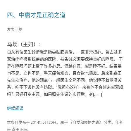
四、中庸才是正确之道
发表回复
马场（主妇）：
自从有位医生诊断我是肺尖黏膜炎后，一直非常担心。曾去过多
家治疗呼吸系统疾病的医院，被告诫必须要保持良好的睡眠， 于
是在睡眠问题上费了许多心思。但越在意，越是睡不好。结果坐
也不是，立也不是，整天痛苦难言，且食欲也很差。后来到森田
先生处治疗，他的观点与一般医生全然不同。他说睡不着觉没关
系，吃不下饭也没有妨碍。”我担心这样一来身体不会越来越衰竭
吗？只好打定主意，如果照先生说的实行后，身[……]
继续阅读
本条目发布于
2014年5月20日
。属于
《自觉和领悟之路》
分类。
作者
是
森田正马
。