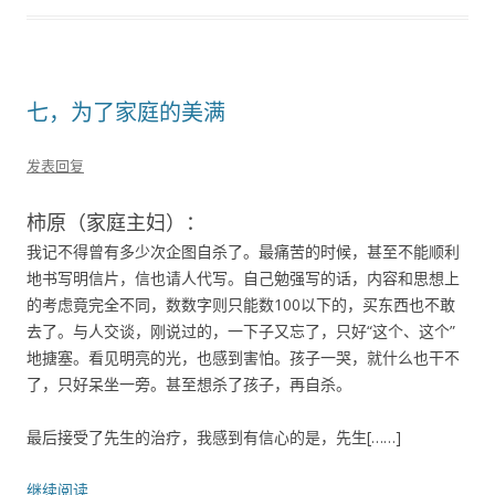
七，为了家庭的美满
发表回复
柿原（家庭主妇）：
我记不得曾有多少次企图自杀了。最痛苦的时候，甚至不能顺利
地书写明信片，信也请人代写。自己勉强写的话，内容和思想上
的考虑竟完全不同，数数字则只能数100以下的，买东西也不敢
去了。与人交谈，刚说过的，一下子又忘了，只好“这个、这个”
地搪塞。看见明亮的光，也感到害怕。孩子一哭，就什么也干不
了，只好呆坐一旁。甚至想杀了孩子，再自杀。
最后接受了先生的治疗，我感到有信心的是，先生[……]
继续阅读