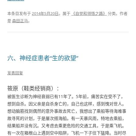
本条目发布于
2014年5月20日
。属于
《自觉和领悟之路》
分类。
作者
是
森田正马
。
六、神经症患者“生的欲望”
发表回复
筱原（鞋类经销商）：
被医生诊断为神经衰弱已有11年了。5年前，痛苦实在受不了，
想到自杀。因父亲是自杀身亡的，自己也这样，感到愧对世人。
想动脑筋找到偶然的意外事故去死亡，我想出了乘船等待海难事
故寻死的计划，于是屡次搭海船。有一天暴风雨，特地去乘船，
结果船并没有沉。又考虑去乘更危险的交通工具，于是乘飞机。
有一次在箱根山上遇到空中陷阱，飞机一下子往下猛降。当时尽