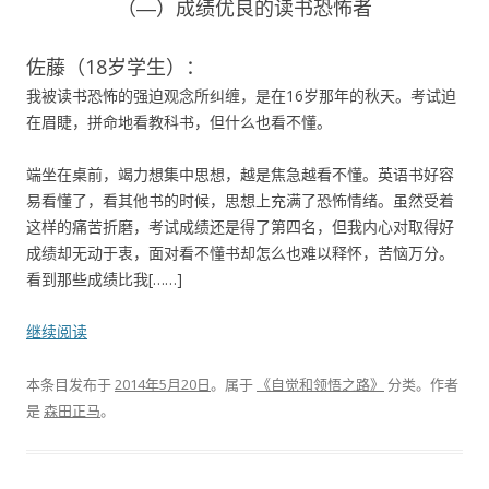
（―）成绩优良的读书恐怖者
佐藤（18岁学生）：
我被读书恐怖的强迫观念所纠缠，是在16岁那年的秋天。考试迫
在眉睫，拼命地看教科书，但什么也看不懂。
端坐在桌前，竭力想集中思想，越是焦急越看不懂。英语书好容
易看懂了，看其他书的时候，思想上充满了恐怖情绪。虽然受着
这样的痛苦折磨，考试成绩还是得了第四名，但我内心对取得好
成绩却无动于衷，面对看不懂书却怎么也难以释怀，苦恼万分。
看到那些成绩比我[……]
继续阅读
本条目发布于
2014年5月20日
。属于
《自觉和领悟之路》
分类。
作者
是
森田正马
。