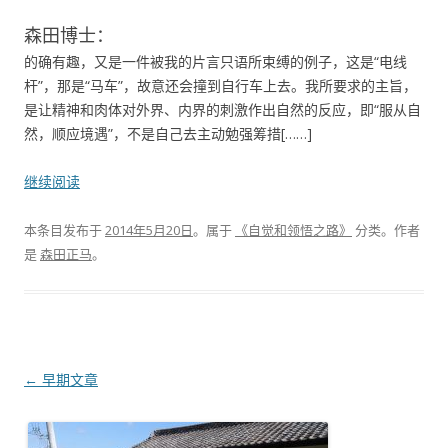
森田博士：
的确有趣，又是一件被我的片言只语所束缚的例子，这是“电线
杆”，那是“马车”，故意还会撞到自行车上去。我所要求的主旨，
是让精神和肉体对外界、内界的刺激作出自然的反应，即“服从自
然，顺应境遇”，不是自己去主动勉强筹措[……]
继续阅读
本条目发布于
2014年5月20日
。属于
《自觉和领悟之路》
分类。
作者
是
森田正马
。
文章导航
←
早期文章