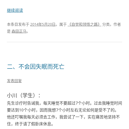
继续阅读
本条目发布于
2014年5月20日
。属于
《自觉和领悟之路》
分类。
作者
是
森田正马
。
二、不会因失眠而死亡
发表回复
小川（学生）：
先生诊疗时告诫我，每天睡觉不要超过7个小时。过去我睡觉时间
要达到10个小时，因而我想7个小时左右无论如何是受不了的。
他还叮嘱我每天必须去工作，我尝试了一下，实在痛苦地坚持不
住，终于请了假卧床休息。