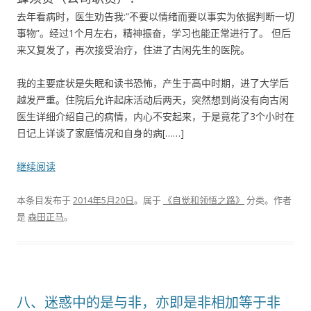
去年看病时，医生劝告我:“不要以情绪而要以事实为依据判断一切
事物”。经过1个月左右，精神振奋，学习也能正常进行了。 但后
来又复发了，再次接受治疗，住进了古闲先生的医院。
我的主要症状是失眠和读书恐怖，产生于高中时期，进了大学后
越发严重。住院后允许起床活动后两天，突然想到尚没有向古闲
医生详细介绍自己的病情，内心不安起来，于是竟花了3个小时在
日记上详谈了家庭情况和自身的病[……]
继续阅读
本条目发布于
2014年5月20日
。属于
《自觉和领悟之路》
分类。
作者
是
森田正马
。
八、迷惑中的是与非，亦即是非相加等于非