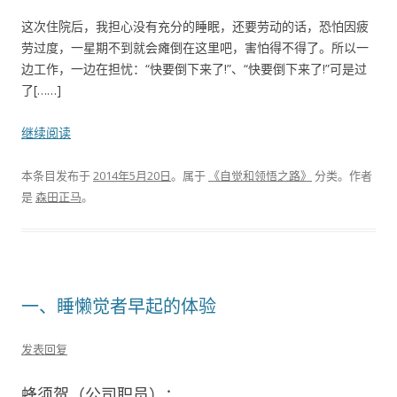
这次住院后，我担心没有充分的睡眠，还要劳动的话，恐怕因疲
劳过度，一星期不到就会瘫倒在这里吧，害怕得不得了。所以一
边工作，一边在担忧：“快要倒下来了!”、“快要倒下来了!”可是过
了[……]
继续阅读
本条目发布于
2014年5月20日
。属于
《自觉和领悟之路》
分类。
作者
是
森田正马
。
一、睡懒觉者早起的体验
发表回复
蜂须贺（公司职员）：