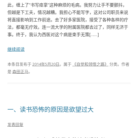
此，缠上了“书写痉挛”这种麻烦的毛病。我努力让手不要颤抖，
但越是下工夫，情况越糟。我担心不能写字，这对公司职员来说
将直接影响到工作前途。去了好多家医院，接受了各种各样的疗
法，都毫无疗效。连一流大学的附属医院都去过了，同样无济于
事。终于，我认为西医对这个病是束手无策[……]
继续阅读
本条目发布于
2014年5月20日
。属于
《自觉和领悟之路》
分类。
作者
是
森田正马
。
一、读书恐怖的原因是欲望过大
发表回复