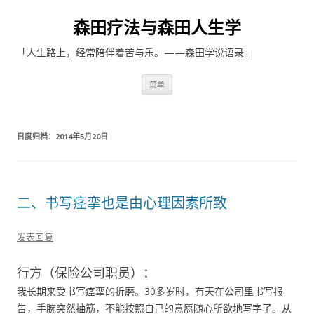
森田疗法与森田人生学
「人生路上，经常陪伴着苦与乐。——森田学说语录」
跳至内容
菜单
日度归档：
2014年5月20日
二、书写痉挛也是由心理因素所致
发表回复
行方（保险公司职员）：
我长期来受书写痉挛的折磨。30多岁时，有天在公司里书写报
告，手腕突然抽筋，不能按照自己的意愿随心所欲地写字了。从