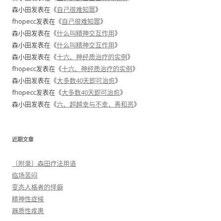
森小田
发表在《
自己很难知罪
》
fhopecc
发表在《
自己很难知罪
》
森小田
发表在《
什么叫精神交互作用
》
森小田
发表在《
什么叫精神交互作用
》
森小田
发表在《
十六、神经质治疗的实例
》
fhopecc
发表在《
十六、神经质治疗的实例
》
森小田
发表在《
大多数40天即可治愈
》
fhopecc
发表在《
大多数40天即可治愈
》
森小田
发表在《
六、超越幸与不幸，善和恶
》
近期文章
〔附录〕森田疗法用语
临场苦闷
变态人格者的怪癖
精神性症候
器质性疾患