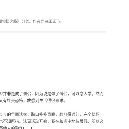
和领悟之路》
分类。
作者是
森田正马
。
但并非是成了僧侣，因为说是做了僧侣，可以念大学。然而
又有社交恐怖，故感到生活得很艰难。
长长的华丽法衣，胸口扑扑直跳，脸涨得通红，完全怯场
也不知所措。法事活动开始，我在和尚中地位最低，所以必
他人的动作[……]