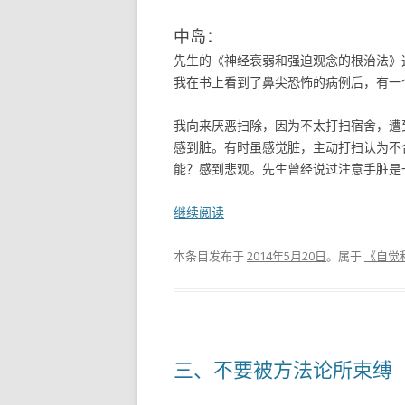
中岛：
先生的《神经衰弱和强迫观念的根治法》
我在书上看到了鼻尖恐怖的病例后，有一
我向来厌恶扫除，因为不太打扫宿舍，遭
感到脏。有时虽感觉脏，主动打扫认为不
能？感到悲观。先生曾经说过注意手脏是一
继续阅读
本条目发布于
2014年5月20日
。属于
《自觉
三、不要被方法论所束缚