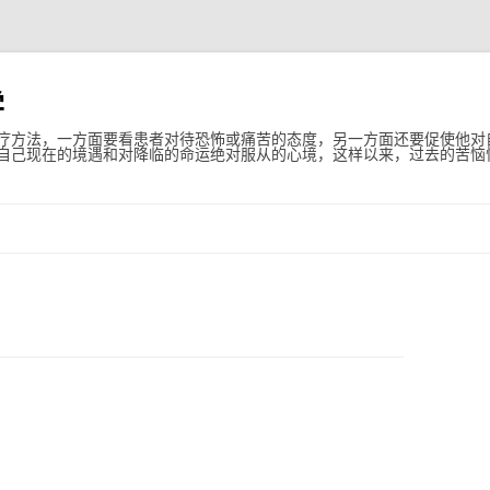
学
疗方法，一方面要看患者对待恐怖或痛苦的态度，另一方面还要促使他对
自己现在的境遇和对降临的命运绝对服从的心境，这样以来，过去的苦恼
跳至内容