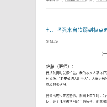
七、坚强来自软弱到极点
发表回复
（
佐藤（医师）：
我从孩提时就很怕羞。我的故乡人福岛把
种说法：“脸皮薄的人胆子大”，大概是
莫及的强韧吧。
我曾出现过正视恐怖。刚当上医生时，为
反，是个几次被判刑的可怕家伙。他露出遍