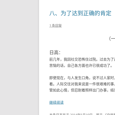
八、为了达到正确的肯定
1 条回复
（
日高：
前几年，我因社交恐怖住过院。过去为了
苦恼的话，自己各方面也许已很成功了。
即使现在，与人发生口角，说不过人家时
着。人际交往对我来说是一件很艰难的事
管如此心情，但忍耐着照样出门办事，结果
继续阅读
本条目发布于
2014年5月19日
。属于
《自觉