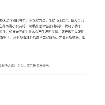
0天治疗期的教育，不规定方法，“日新又日新”，每天自己
在邮局当小职员时，用手搬运邮包感到费事，发明了手车；
闹钟。如果光考虑为什么会产生发明灵感，怎样做可以发明
所发明了。只有随着纯粹的愿望去动脑筋，才会有所收获。但
和领悟之路》
分类。
作者是
森田正马
。