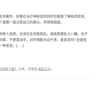
这本著作，好像在治疗神经症的同时也制造了神经症症状。
个星期一直注意自己的鼻尖，弄得很困惑。
到旁人指责。住进先生的医院后，病房即使乱七八糟，也不
合算，不愿意动手。对环境脏无动于衷，是变态吗? 还是低
种变态。[……]
和领悟之路》
分类。
作者是
森田正马
。