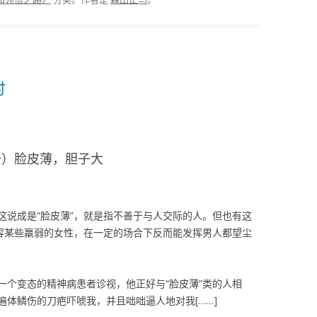
时
一）脸皮薄，胆子大
这说成是“脸皮薄”，就是指不善于与人交际的人。但也有这
形容某些羸弱的女性，在一定的场合下反而能发挥男人都望尘
一个变态的精神病患者诊视，他正好与“脸皮薄”类的人相
体鳞伤的刀疤吓唬我，并且咄咄逼人地对我[……]