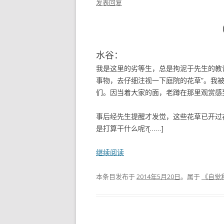
发表回复
水谷：
我是这里的劣等生，总是拘泥于先生的教
事物，去仔细注视一下庭院的花草”。我被
们。因当着大家的面，老蹲在那里观赏感
事后经先生提醒才发觉，这些花草已开过
是打算干什么呢?[……]
继续阅读
本条目发布于
2014年5月20日
。属于
《自觉