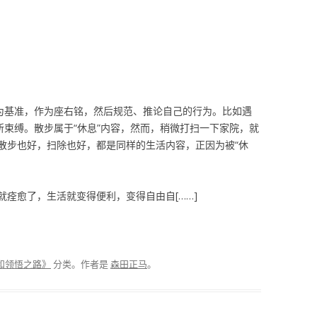
言为基准，作为座右铭，然后规范、推论自己的行为。比如遇
所束缚。散步属于“休息”内容，然而，稍微打扫一下家院，就
散步也好，扫除也好，都是同样的生活内容，正因为被“休
痊愈了，生活就变得便利，变得自由自[……]
和领悟之路》
分类。
作者是
森田正马
。