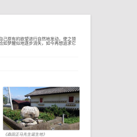
自己原有的欲望进行自然地发动，使之领
恰如梦醒似地逐步消失，如今再想追求它
《森田正马先生诞生地》