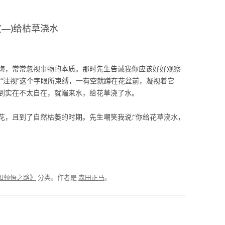
(―)给枯草浇水
诲，常常忽视事物的本质。那时先生告诫我你应该好好观察
“注视”这个字眼所束缚，一有空就蹲在花盆前，凝视着它
到实在不太自在，就端来水，给花草浇了水。
花，且到了自然枯萎的时期。先生嘲笑我说:“你给花草浇水，
和领悟之路》
分类。
作者是
森田正马
。