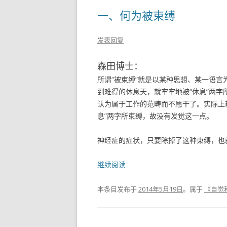
一、何为被束缚
发表回复
森田博士：
所谓“被束缚”就是以某种思想、某一语
到难得的休息天，就牢牢地被“休息”两字
认为属于工作的范畴而不愿干了。实际上
息”两字所束缚，故没有发觉这一点。
神经症的症状，只要除掉了这种束缚，也就
继续阅读
本条目发布于
2014年5月19日
。属于
《自觉