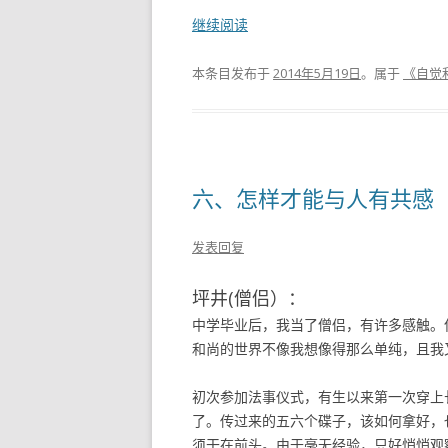
继续阅读
本条目发布于
2014年5月19日
。属于
《自觉
六、怎样才能与人有共感
发表回复
坪井(僧侣）：
中学毕业后，我当了僧侣，有许多感触。
和尚的世界不像我想像得那么单纯，且我
初次参加法事仪式，有生以来第一次穿上
了。传过来的五六个碟子，该如何拿好，
须干在前头。由于毫无经验，只好悄悄观察