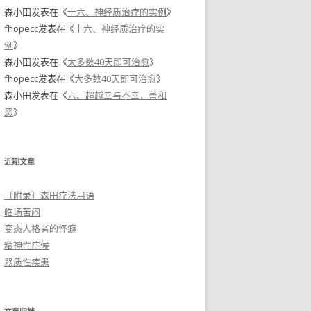
森小田
发表在《
十六、神经质治疗的实例
》
fhopecc
发表在《
十六、神经质治疗的实
例
》
森小田
发表在《
大多数40天即可治愈
》
fhopecc
发表在《
大多数40天即可治愈
》
森小田
发表在《
六、超越幸与不幸，善和
恶
》
近期文章
〔附录〕森田疗法用语
临场苦闷
变态人格者的怪癖
精神性症候
器质性疾患