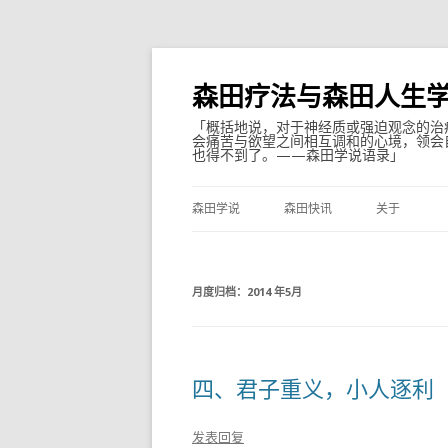
森田疗法与森田人生
「概括地说，对于神经质或强迫观念的治
会痛苦与欲望之间相互调和的心境，领会
也得不到了。——森田学说语录」
森田学说
森田快讯
关于
月度归档：
2014 年5月
四、君子重义，小人逐利
发表回复