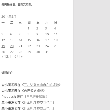
天天是好日，日新又月新。
2014年5月
一
二
三
四
五
六
日
1
2
3
4
5
6
7
8
9
10
11
12
13
14
15
16
17
18
19
20
21
22
23
24
25
26
27
28
29
30
31
« 12月
6月 »
近期评论
森小田
发表在《
五、达到自由自在的境地
》
森小田
发表在《
自己很难知罪
》
fhopecc
发表在《
自己很难知罪
》
森小田
发表在《
什么叫精神交互作用
》
森小田
发表在《
什么叫精神交互作用
》