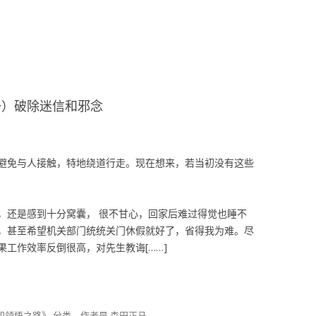
一）破除迷信和邪念
避免与人接触，特地绕道行走。现在想来，若当初没有这些
，还是感到十分窝囊， 很不甘心，回家后难过得觉也睡不
，甚至希望机关部门统统关门休假就好了，省得我为难。尽
工作效率反倒很高，对先生教诲[……]
和领悟之路》
分类。
作者是
森田正马
。